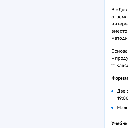
В «Дос
стремл
интере
вместо
методи
Основа
– проду
11 клас
Формат
Две 
19:0
Мало
Учебны