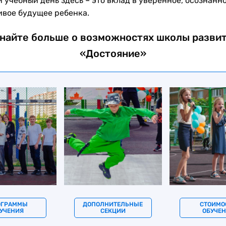
 учебный день здесь – это вклад в уверенное, осознанно
ивое будущее ребенка.
найте больше о возможностях школы разви
«Достояние»
ОГРАММЫ
ДОПОЛНИТЕЛЬНЫЕ
СТОИМО
УЧЕНИЯ
СЕКЦИИ
ОБУЧЕ