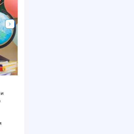
Школа развития «Достояние»
 и
а
и