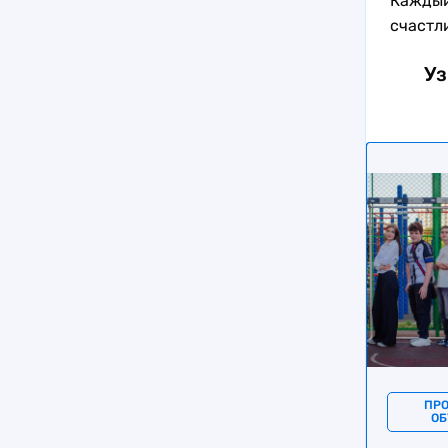
Каждый
счастл
Уз
ПР
ОБ