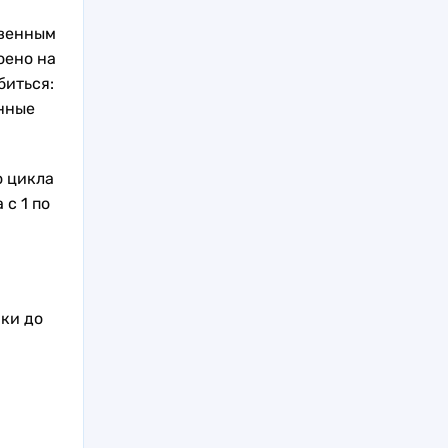
твенным
оено на
биться:
енные
о цикла
с 1 по
нки до