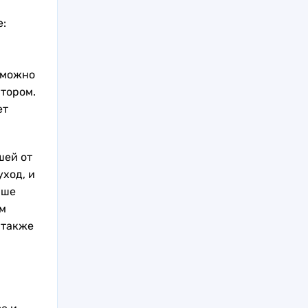
:
 можно
тором.
ет
шей от
уход, и
рше
им
 также