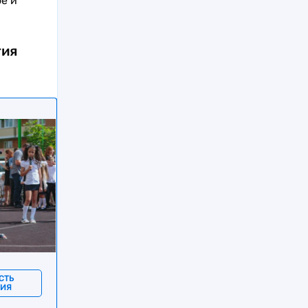
е и
тия
СТЬ
НИЯ