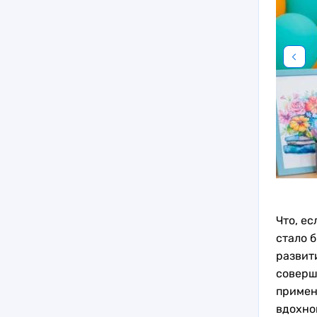
Школа развития «Достояние»
Что, е
стало 
развит
соверш
примен
вдохно