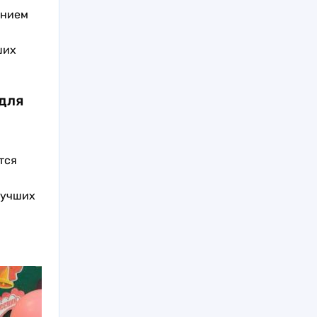
анием
ших
для
тся
лучших