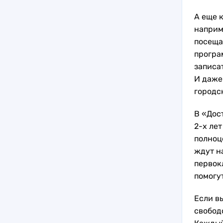
А еще 
наприм
посеща
програ
записа
И даже
городс
В «Дос
2-х лет
полноц
ждут н
первок
помогу
Если в
свобод