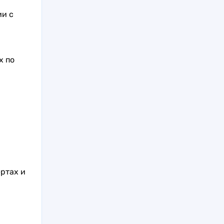
ии с
х по
ртах и