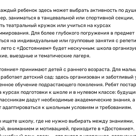
каждый ребенок здесь может выбрать активность по душе
ер, заниматься в танцевальной или спортивной секции,
ть театральный кружок или учиться на курсах
ммирования. Для более глубокого погружения в предмет
ться на индивидуальные или групповые занятия с репети
 лето с «Достоянием» будет нескучным: школа организу
кие, выездные и тематические лагеря.
тояние» принимают детей с раннего возраста. Для малы
 работает детский сад: здесь организован и заботливый 
енное обучение подрастающего поколения. Ребят поста
а курсах подготовки к школе и в нулевом классе: будущ
лассникам дадут необходимые академические знания, а
т адаптироваться к школьным условиям и требованиям.
ы ищете школу, где не нужно выбирать между знаниями,
ой, вниманием и мотивацией, приходите в «Достояние».