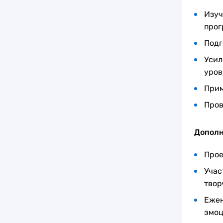
Изуч
прог
Подг
Усил
уров
Прим
Пров
Дополн
Прое
Учас
твор
Ежен
эмоц