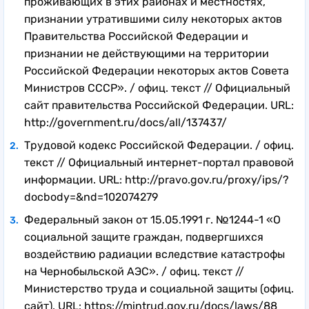
проживающих в этих районах и местностях,
нормативных локальных актах работодателя.
признании утратившими силу некоторых актов
Право на отпуск предоставляется работнику с
Правительства Российской Федерации и
целью отдыха, а не материального
признании не действующими на территории
обеспечения.
Российской Федерации некоторых актов Совета
Министров СССР». / офиц. текст // Официальный
сайт правительства Российской Федерации. URL:
http://government.ru/docs/all/137437/
Трудовой кодекс Российской Федерации. / офиц.
текст // Официальный интернет-портал правовой
информации. URL: http://pravo.gov.ru/proxy/ips/?
docbody=&nd=102074279
Федеральный закон от 15.05.1991 г. №1244-1 «О
социальной защите граждан, подвергшихся
воздействию радиации вследствие катастрофы
на Чернобыльской АЭС». / офиц. текст //
Министерство труда и социальной защиты (офиц.
сайт). URL: https://mintrud.gov.ru/docs/laws/88