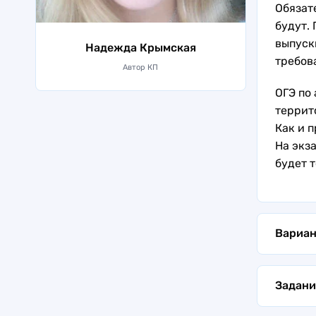
Обязат
будут.
выпуск
Надежда Крымская
требов
Автор КП
ОГЭ по
террит
Как и 
На экз
будет 
Вариа
При пр
десятк
Задани
первых
В назн
от одн