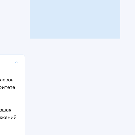
лассов
ритете
рошая
тижений