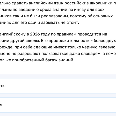
ельно сдавать английский язык российские школьники п
 Планы по введению среза знаний по инязу для всех
ников так и не были реализованы, поэтому об основных
аниях для его сдачи забывать не стоит.
 английскому в 2026 году по правилам проводится на
ории другой школы. Его продолжительность – более двух
прежде, при себе сдающие имеют только черную гелевую
амене не разрешают пользоваться даже словарем, в пом
только приобретенный багаж знаний.
нты
оведении ОГЭ по английскому языку предусмотрены нес
ов вариантов заданий. Многовариативность рассчитана,
я
, для того, чтобы исключить возможность передачи подс
аченный день школьники получают контрольно-измерит
оклассников друг другу во время экзамена. Во-вторых,