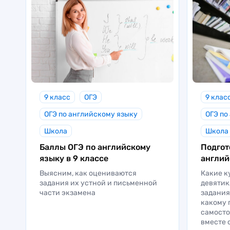
9 класс
ОГЭ
9 клас
ОГЭ по английскому языку
ОГЭ по
Школа
Школа
Баллы ОГЭ по английскому
Подгот
языку в 9 классе
англий
Выясним, как оцениваются
Какие к
задания их устной и письменной
девятик
части экзамена
задания
какому 
самосто
вместе 