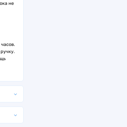
ока не
 часов.
 ручку.
ощь
колько
 во-
казок
ельные