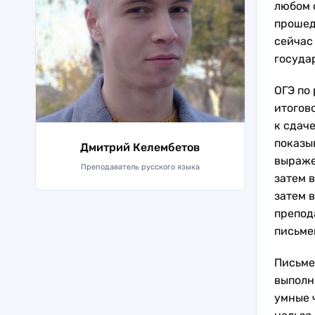
любом 
прошед
сейчас
госуда
ОГЭ по
итогов
к сдач
показы
Дмитрий Келембетов
выраже
Преподаватель русского языка
затем 
затем 
препод
письме
Письме
выполн
умные 