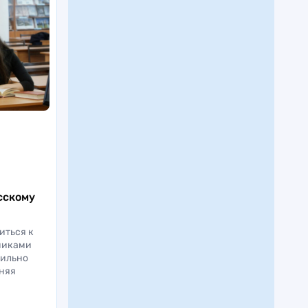
сскому
иться к
никами
вильно
лняя