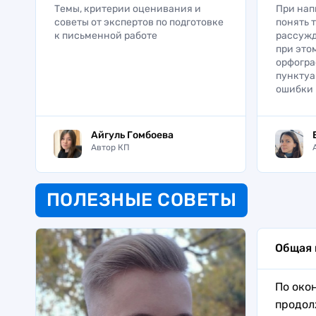
Темы, критерии оценивания и
При нап
советы от экспертов по подготовке
понять 
к письменной работе
рассужд
при это
орфогра
пункту
ошибки
Айгуль Гомбоева
Автор КП
ПОЛЕЗНЫЕ СОВЕТЫ
Общая
По око
продол