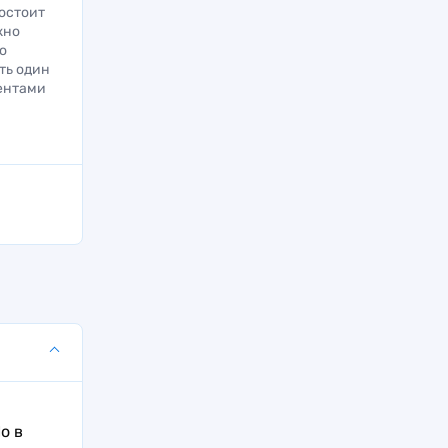
остоит
жно
о
ать один
ментами
о в