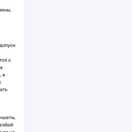
мены,
 допуск
тся с
 а
, а
с
ать
аншеты,
 собой