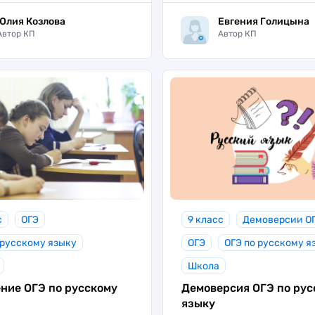
Юлия Козлова
Евгения Голицына
Автор КП
Автор КП
с
ОГЭ
9 класс
Демоверсии О
 русскому языку
ОГЭ
ОГЭ по русскому я
Школа
ние ОГЭ по русскому
Демоверсия ОГЭ по рус
языку