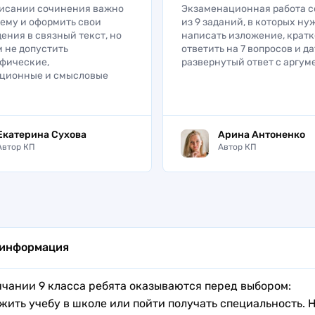
исании сочинения важно
Экзаменационная работа с
тему и оформить свои
из 9 заданий, в которых ну
ения в связный текст, но
написать изложение, кратк
м не допустить
ответить на 7 вопросов и д
фические,
развернутый ответ с аргу
ационные и смысловые
Екатерина Сухова
Арина Антоненко
Автор КП
Автор КП
 информация
нчании 9 класса ребята оказываются перед выбором:
жить учебу в школе или пойти получать специальность. Н