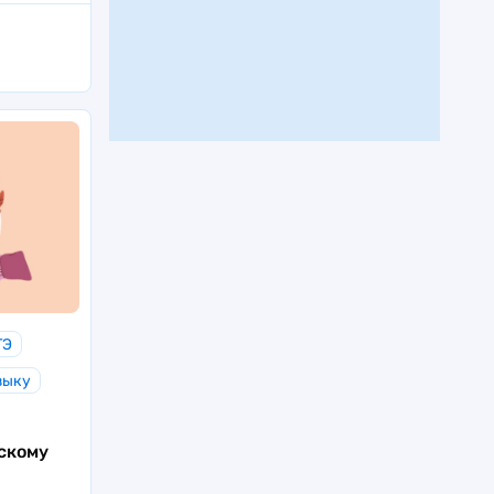
ГЭ
зыку
скому