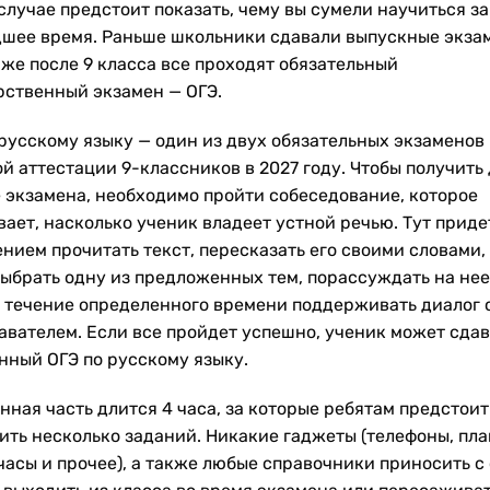
случае предстоит показать, чему вы сумели научиться за
шее время. Раньше школьники сдавали выпускные экза
 же после 9 класса все проходят обязательный
рственный экзамен — ОГЭ.
 русскому языку — один из двух обязательных экзаменов
ой аттестации 9-классников в 2027 году. Чтобы получить
е экзамена, необходимо пройти собеседование, которое
вает, насколько ученик владеет устной речью. Тут приде
нием прочитать текст, пересказать его своими словами,
выбрать одну из предложенных тем, порассуждать на нее
в течение определенного времени поддерживать диалог 
авателем. Если все пройдет успешно, ученик может сдав
нный ОГЭ по русскому языку.
нная часть длится 4 часа, за которые ребятам предстоит
ить несколько заданий. Никакие гаджеты (телефоны, пл
часы и прочее), а также любые справочники приносить с