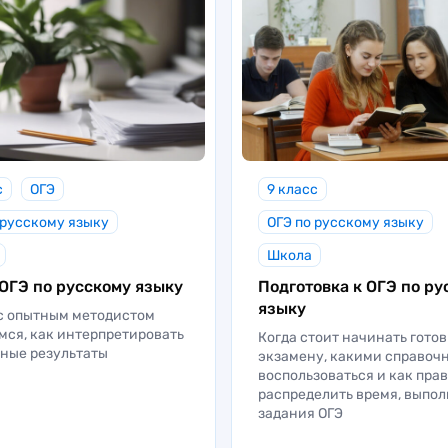
с
ОГЭ
9 класс
 русскому языку
ОГЭ по русскому языку
Школа
ОГЭ по русскому языку
Подготовка к ОГЭ по ру
языку
с опытным методистом
мся, как интерпретировать
Когда стоит начинать готов
ные результаты
экзамену, какими справоч
воспользоваться и как пра
распределить время, выпо
задания ОГЭ