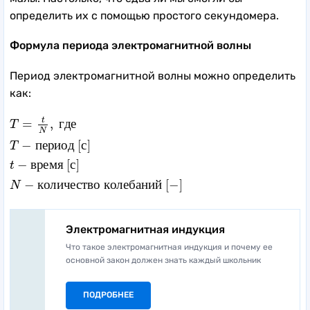
определить их с помощью простого секундомера.
Формула периода электромагнитной волны
Период электромагнитной волны можно определить
как:
T
=
t
N
,
г
д
е
T
−
п
е
р
и
о
д
[
с
]
t
−
в
р
е
м
я
[
с
]
N
−
к
о
л
и
ч
е
с
т
в
о
к
о
t
=
,
г
д
е
T
N
−
п
е
р
и
о
д
[
с
]
T
−
в
р
е
м
я
[
с
]
t
−
к
о
л
и
ч
е
с
т
в
о
к
о
л
е
б
а
н
и
й
[
−
]
N
Электромагнитная индукция
Что такое электромагнитная индукция и почему ее
основной закон должен знать каждый школьник
ПОДРОБНЕЕ