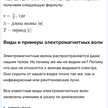
получаем следующую формулу:
v
=
λ
T
,
г
д
е
λ
−
д
л
и
н
а
в
о
л
н
ы
[
м
]
T
−
п
е
р
и
о
д
[
с
]
λ
=
,
г
д
е
v
T
−
д
л
и
н
а
в
о
л
н
ы
[
м
]
λ
−
п
е
р
и
о
д
[
с
]
T
Виды и примеры электромагнитных волн
Электромагнитные волны распространяются даже
нашим телом. Но почему же мы не видим их? Потому
что они не относятся к волнам видимого спектра.
Они скрыты от нашего взора точно так же, как и
инфракрасные или рентгеновские лучи.
Все известные виды электромагнитных волн
занесены учеными в шкалу по диапазонам:
гамма-лучи,