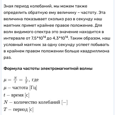
Зная период колебаний, мы можем также
определить обратную ему величину – частоту. Эта
величина показывает сколько раз в секунду наш
маятник примет крайнее правое положение. Для
волн видимого спектра это значение находится в
14
14
интервале от 7,5*10
до 4,3*10
. Таким образом, наш
условный маятник за одну секунду успеет побывать
в крайнем правом положении больше квадриллиона
раз.
Формула частоты электромагнитной волны
μ
=
N
t
=
1
T
,
г
д
е
μ
−
ч
а
с
т
о
т
а
[
Г
ц
]
t
−
в
р
е
м
я
[
с
]
N
−
к
о
л
и
ч
е
с
1
N
=
=
,
г
д
е
μ
t
T
−
ч
а
с
т
о
т
а
[
Г
ц
]
μ
−
в
р
е
м
я
[
с
]
t
−
к
о
л
и
ч
е
с
т
в
о
к
о
л
е
б
а
н
и
й
[
−
]
N
−
п
е
р
и
о
д
[
с
]
T