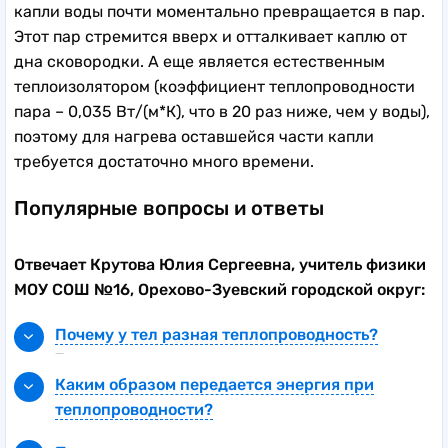
капли воды почти моментально превращается в пар.
Этот пар стремится вверх и отталкивает каплю от
дна сковородки. А еще является естественным
теплоизолятором (коэффициент теплопроводности
пара – 0,035 Вт/(м*К), что в 20 раз ниже, чем у воды),
поэтому для нагрева оставшейся части капли
требуется достаточно много времени.
Популярные вопросы и ответы
Отвечает Крутова Юлия Сергеевна, учитель физики
МОУ СОШ №16, Орехово-Зуевский городской округ:
Почему у тел разная теплопроводность?
Теплопроводность напрямую связана с
внутренним строением вещества, зависит от
Каким образом передается энергия при
размеров молекул и расстояний между ними.
теплопроводности?
Теплопроводность – это вид теплообмена.