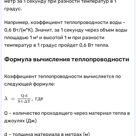
метр за 1 секунду при разности температур в 1
градус.
Например, коэффициент теплопроводности воды –
0,6 Вт/(м*К). Значит, за 1 секунду через объем воды
площадью 1 м² и высотой 1 м при разности
температур в 1 градус пройдет 0,6 Вт тепла.
Формула вычисления теплопроводности
Коэффициент теплопроводности вычисляется по
следующей формуле:
λ
=
Q
⋅
d
S
⋅
t
⋅
Δ
T
,
г
д
е
Q
⋅
d
=
,
г
д
е
λ
S
⋅
t
⋅
Δ
T
Q – количество проходящего через материал тепла в
джоулях (Дж)
d – толщина материала в метрах (м)