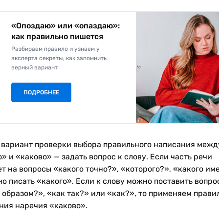
«Опоздаю» или «опаздаю»:
как правильно пишется
Разбираем правило и узнаем у
эксперта секреты, как запомнить
верный вариант
ПОДРОБНЕЕ
 вариант проверки выбора правильного написания межд
» и «каково» — задать вопрос к слову. Если часть речи
ет на вопросы «какого точно?», «которого?», «какого им
но писать «какого». Если к слову можно поставить вопро
 образом?», «как так?» или «как?», то применяем прави
ния наречия «каково».