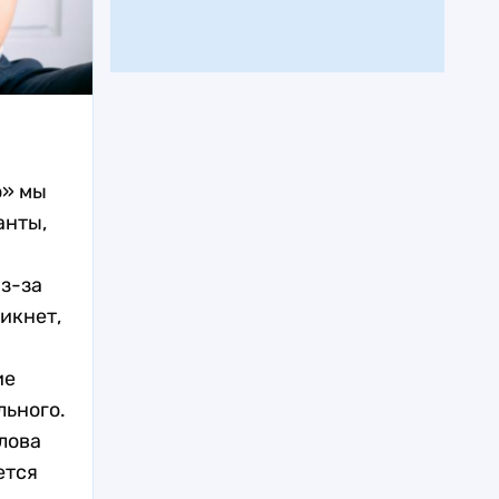
о» мы
анты,
из-за
икнет,
ие
льного.
лова
ется