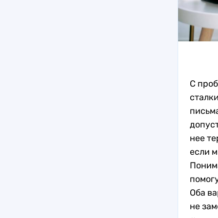
С проб
сталки
письма
допус
нее те
если м
Поним
помогу
Оба ва
не зам