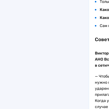
Толь
Как
Как
Сам 
Совет
Виктор
АНО Вс
в сети»
— Чтоб
нужно 
ударени
прилаг
Когда 
случае