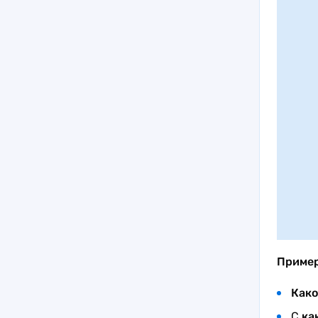
Приме
Как
С
ка