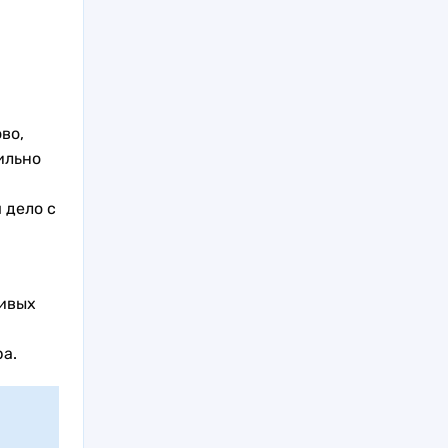
во,
ильно
 дело с
чивых
а.