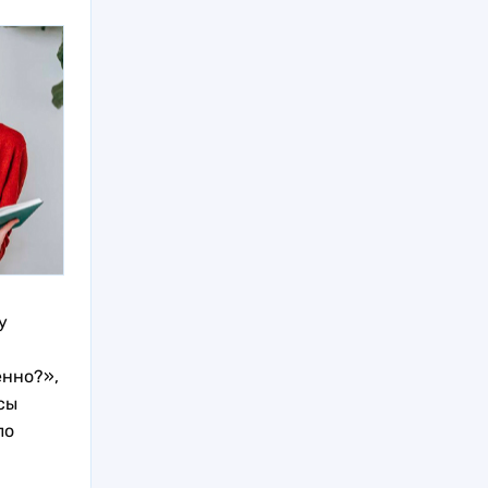
у
енно?»,
сы
ло