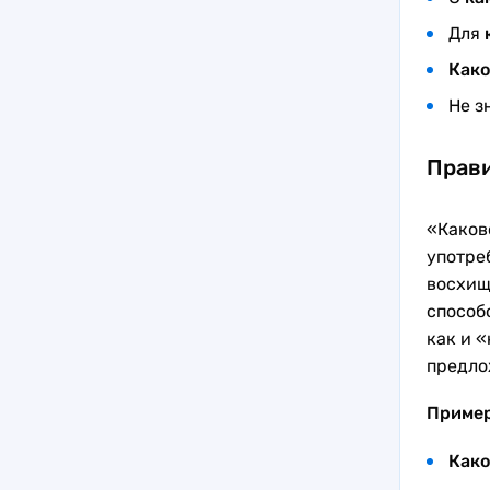
Для
Как
Не з
Прави
«Каков
употре
восхищ
способ
как и 
предло
Приме
Как