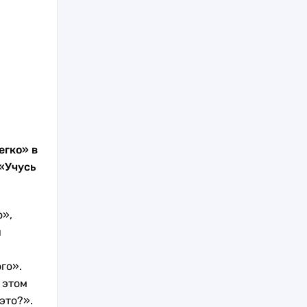
егко» в
«Учусь
о»,
и
го».
 этом
это?».