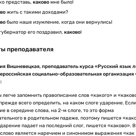
ко представь,
каково
мне было!
ово
жить с такими доходами?
ово
было наше изумление, когда они вернулись!
губернатор его поздравил,
каково
!
ы преподавателя
ия Вишневецкая, преподаватель курса «Русский язык л
ероссийская социально-образовательная организация 
:
ы легче запомнить правописание слов «какого» и «каков
прежде всего определить, на каком слоге ударение. Есл
е в середине слова, на 2-м слоге, то это форма
ательного в родительном падеже, поэтому пишется «како
ударение падает на последний слог, пишется «каково». В
 слово является наречием и синонимом выражения «как 