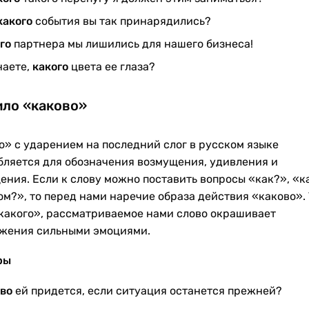
какого
события вы так принарядились?
ого
партнера мы лишились для нашего бизнеса!
наете,
какого
цвета ее глаза?
ло «каково»
о» с ударением на последний слог в русском языке
бляется для обозначения возмущения, удивления и
ения. Если к слову можно поставить вопросы «как?», «к
ом?», то перед нами наречие образа действия «каково».
«какого», рассматриваемое нами слово окрашивает
жения сильными эмоциями.
ры
ово
ей придется, если ситуация останется прежней?