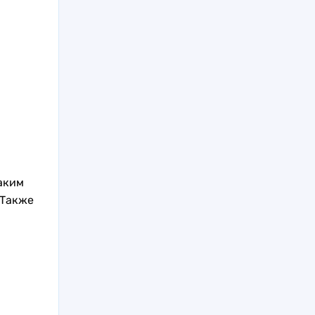
аким
 Также