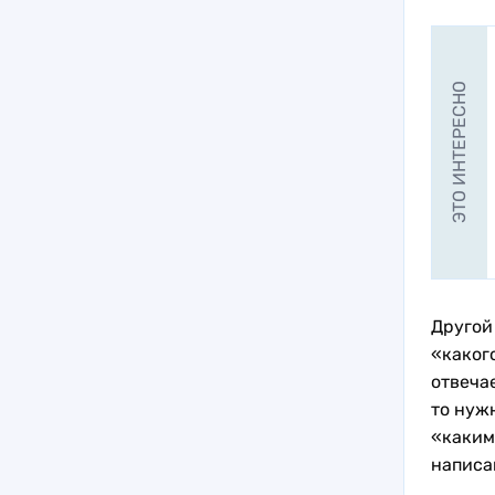
ЭТО ИНТЕРЕСНО
Другой
«какого
отвеча
то нуж
«каким
написа