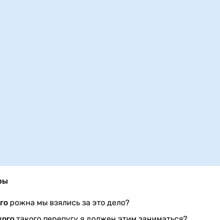
ры
ого
рожна мы взялись за это дело?
кого
такого перепугу я должен этим заниматься?