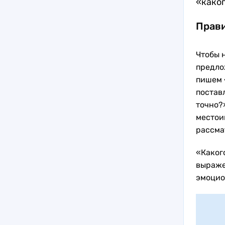
«каког
Прави
Чтобы 
предло
пишем 
постав
точно?»
местои
рассма
«Какого
выраже
эмоцио