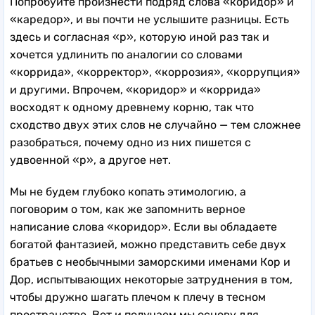
Попробуйте произнести подряд слова «коридор» и
«каредор», и вы почти не услышите разницы. Есть
здесь и согласная «р», которую иной раз так и
хочется удлинить по аналогии со словами
«коррида», «корректор», «коррозия», «коррупция»
и другими. Впрочем, «коридор» и «коррида»
восходят к одному древнему корню, так что
сходство двух этих слов не случайно — тем сложнее
разобраться, почему одно из них пишется с
удвоенной «р», а другое нет.
Мы не будем глубоко копать этимологию, а
поговорим о том, как же запомнить верное
написание слова «коридор». Если вы обладаете
богатой фантазией, можно представить себе двух
братьев с необычными заморскими именами Кор и
Дор, испытывающих некоторые затруднения в том,
чтобы дружно шагать плечом к плечу в тесном
пространстве. Вот и получаем мы основу для