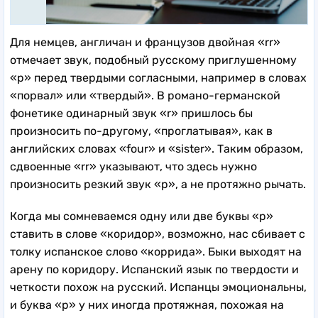
Для немцев, англичан и французов двойная «rr»
отмечает звук, подобный русскому приглушенному
«р» перед твердыми согласными, например в словах
«порвал» или «твердый». В романо-германской
фонетике одинарный звук «r» пришлось бы
произносить по-другому, «проглатывая», как в
английских словах «four» и «sister». Таким образом,
сдвоенные «rr» указывают, что здесь нужно
произносить резкий звук «р», а не протяжно рычать.
Когда мы сомневаемся одну или две буквы «р»
ставить в слове «коридор», возможно, нас сбивает с
толку испанское слово «коррида». Быки выходят на
арену по коридору. Испанский язык по твердости и
четкости похож на русский. Испанцы эмоциональны,
и буква «р» у них иногда протяжная, похожая на