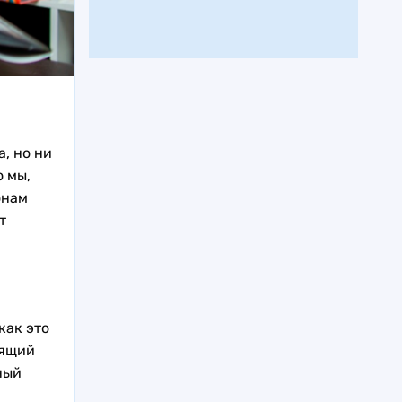
, но ни
о мы,
онам
т
как это
оящий
ный