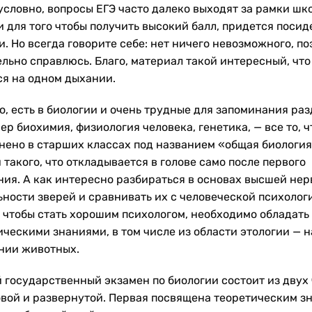
зусловно, вопросы ЕГЭ часто далеко выходят за рамки шк
и для того чтобы получить высокий балл, придется посид
. Но всегда говорите себе: нет ничего невозможного, по
ельно справлюсь. Благо, материал такой интересный, что
ся на одном дыхании.
о, есть в биологии и очень трудные для запоминания раз
р биохимия, физиология человека, генетика, — все то, ч
нено в старших классах под названием «общая биология
 такого, что откладывается в голове само после первого
ния. А как интересно разбираться в основах высшей не
ьности зверей и сравнивать их с человеческой психолог
, чтобы стать хорошим психологом, необходимо обладать
ическими знаниями, в том числе из области этологии — н
нии животных.
 государственный экзамен по биологии состоит из двух
овой и развернутой. Первая посвящена теоретическим з