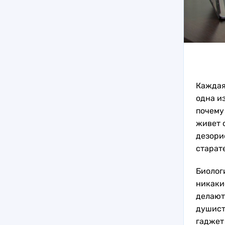
Каждая
одна из
почему
живет 
дезори
старат
Биолог
никаки
делают
душист
гаджет