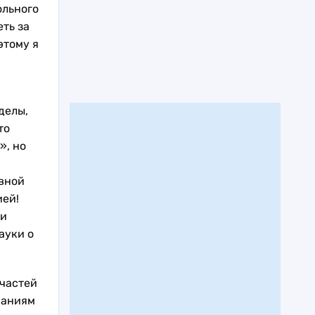
ольного
еть за
этому я
делы,
то
», но
рвной
ией!
 и
ауки о
 частей
наниям