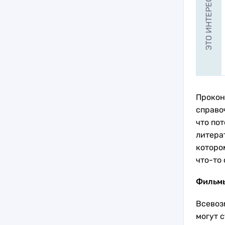
ЭТО ИНТЕРЕСНО
Прокон
справоч
что по
литерат
котором
что-то 
Фильмы
Всевоз
могут 