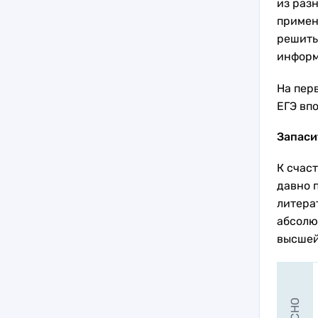
из разн
примен
решить
информ
На перв
ЕГЭ вп
Запаси
К счаст
давно 
литера
абсолю
высшей