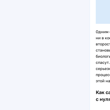
Одним 
ни в к
второс
станов
биологи
спасут
серьезн
процес
этой н
Как с
с нул