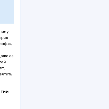
очему
зряд
иофак,
даже ее
сей
ет,
вятить
огии