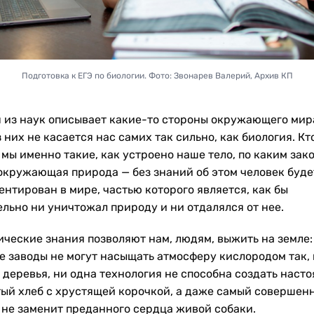
Подготовка к ЕГЭ по биологии. Фото: Звонарев Валерий, Архив КП
 из наук описывает какие-то стороны окружающего мира
 них не касается нас самих так сильно, как биология. Кт
 мы именно такие, как устроено наше тело, по каким зак
окружающая природа — без знаний об этом человек буде
ентирован в мире, частью которого является, как бы
ельно ни уничтожал природу и ни отдалялся от нее.
ические знания позволяют нам, людям, выжить на земле:
е заводы не могут насыщать атмосферу кислородом так, 
 деревья, ни одна технология не способна создать наст
ый хлеб с хрустящей корочкой, а даже самый совершен
 не заменит преданного сердца живой собаки.