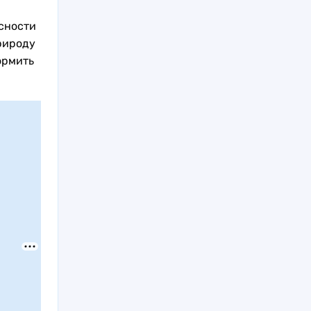
сности
рироду
ормить