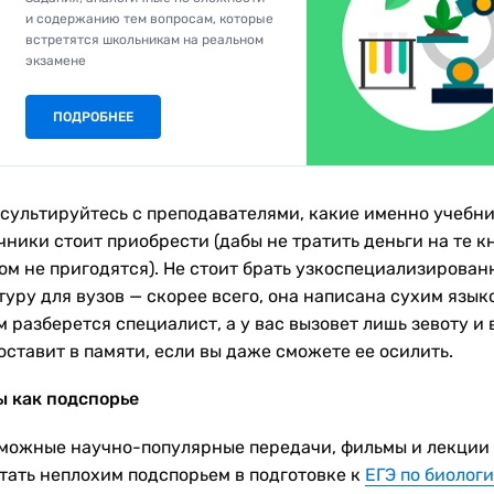
и содержанию тем вопросам, которые
встретятся школьникам на реальном
экзамене
ПОДРОБНЕЕ
сультируйтесь с преподавателями, какие именно учебни
ники стоит приобрести (дабы не тратить деньги на те к
том не пригодятся). Не стоит брать узкоспециализирова
уру для вузов — скорее всего, она написана сухим языко
 разберется специалист, а у вас вызовет лишь зевоту и 
оставит в памяти, если вы даже сможете ее осилить.
 как подспорье
можные научно-популярные передачи, фильмы и лекции
стать неплохим подспорьем в подготовке к
ЕГЭ по биолог