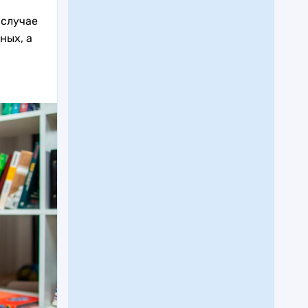
 случае
ных, а