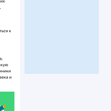
 их
,
ться к
а,
скую
чники
века и