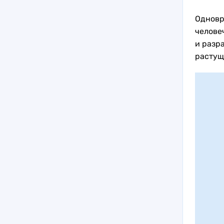
Одновр
челове
и разр
растущ