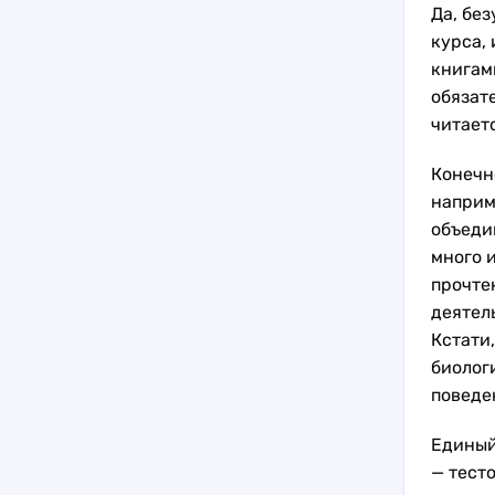
Да, бе
курса, 
книгами
обязат
читает
Конечн
наприме
объеди
много и
прочте
деятел
Кстати
биолог
поведе
Единый
— тест