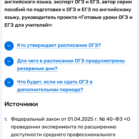
английского языка, эксперт ОГЭ и ЕГЭ, автор серии
пособий по подготовке к ОГЭ и ЕГЭ по английскому
языку, руководитель проекта «Готовые уроки ОГЭ и
ЕГЭ для учителей»:
Кто утверждает расписание ОГЭ?
Расписание ОГЭ ежегодно утверждается
приказом Рособрнадзора.
Для чего в расписании ОГЭ предусмотрены
резервные дни?
Иногда бывает, что школьник заболел или не
Что будет, если не сдать ОГЭ в
может прийти на экзамен по другим
дополнительном периоде?
уважительным причинам. Тогда он может сдать
Если в дополнительном периоде сдать экзамен
экзамен в резервный день. Также случается,
Источники
не удалось или результат
что во время экзамена была нарушена
неудовлетворительный, то школьник может
процедура проведения или экзаменуемому
Федеральный закон от 01.04.2025 г. № 40-ФЗ «О
снова сдавать экзамен в следующем году. В
вдруг стало плохо. В этих случаях тоже
проведении эксперимента по расширению
моей практике была ученица, которая сдавала
предусмотрена пересдача экзамена в
доступности среднего профессионального
экзамен по английскому языку три года подряд.
резервный день.