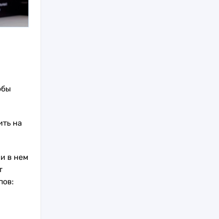
обы
ить на
и в нем
т
пов: