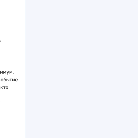
о
симум,
событие
 кто
т