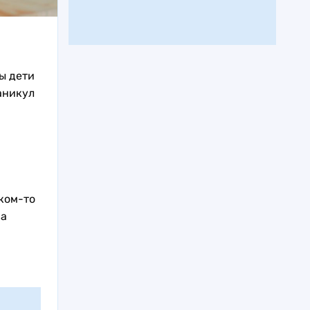
бы дети
аникул
ком-то
ва