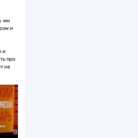
, мы
сом и
о и
ть про
т не