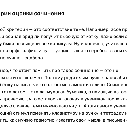
рии оценки сочинения
ой критерий — это соответствие теме. Например, эссе п
й сериал вряд ли получит высокую отметку, даже если 
у были посвящены все каникулы. Ну и конечно, учителя 
т на орфографию и пунктуацию, так что перебор с запят
 не лучше недобора.
ное, что стоит помнить про такое сочинение — это не
льная и не экзамен. Поэтому родителям лучше расслабит
ебёнку написать его полностью самостоятельно. Сочинен
ел это лето» — это лакмусовая бумажка, с помощью котор
 проверяют, что осталось в головах у учеников после ка
деляют, какие темы нужно подтянуть. А для самого учени
роший стимул поменять клавиатуру на ручку и тетрадку 
ить, как нужно грамотно излагать свои мысли в письмен