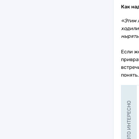
Как над
«Этим 
ходили
нырять
Если ж
приврат
встреч
понять.
ЭТО ИНТЕРЕСНО