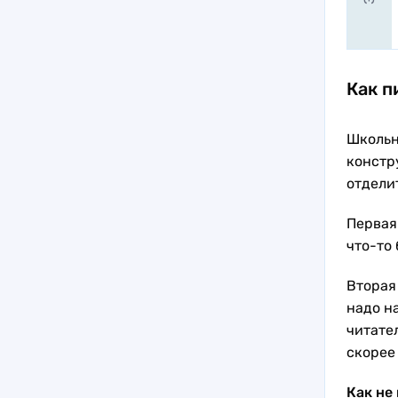
Как п
Школьн
констр
отделит
Первая 
что-то 
Вторая 
надо н
читате
скорее
Как не 