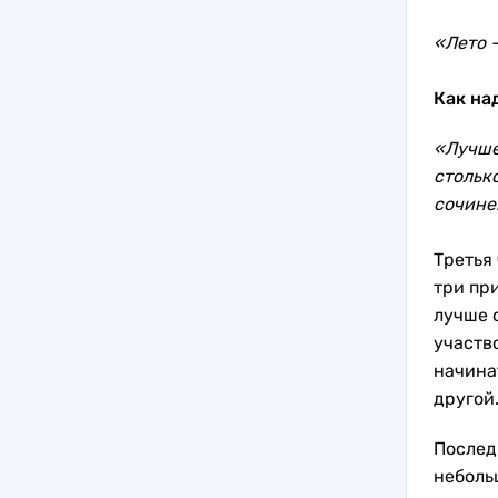
«Лето 
Как над
«Лучше
столько
сочине
Третья
три пр
лучше о
участв
начинат
другой
Послед
неболь