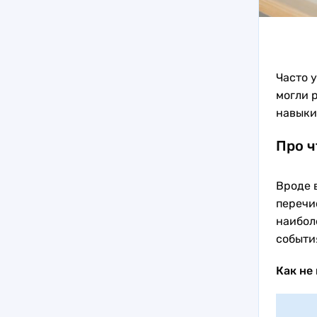
Часто у
могли 
навыки
Про ч
Вроде 
перечи
наибол
событи
Как не 