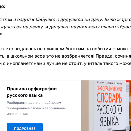
о:
летом я ездил к бабушке с дедушкой на дачу. Было жарко
 купаться на речку, и дедушка научил меня плавать брас
».
е лето выдалось не слишком богатым на события — можн
ь, в школьном эссе это не возбраняется! Правда, сочиня
и с инопланетянами лучше не стоит, учитель такого може
Правила орфографии
русского языка
Разбираем правила, подбираем
проверочные слова и запоминаем
исключения
ПОДРОБНЕЕ