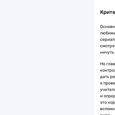
Крите
Основн
любимы
сериал
смотря
ничуть
Но глав
контро
дать р
я пров
учителя
и опре
это хо
вспомн