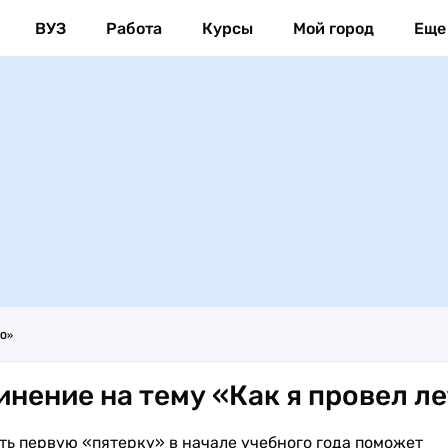
ВУЗ
Работа
Курсы
Мой город
Еще
ТО»
инение на тему «Как я провел л
ть первую «пятерку» в начале учебного года поможет