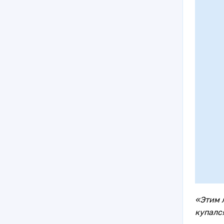
«Этим л
купалс