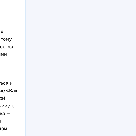
ро
этому
всегда
ыми
ься и
ие «Как
ой
никул,
ка —
и
ном