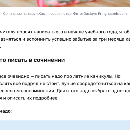
Сочинение на тему «Как я провел лето». Фото: Gustavo Fring, pexels.com
чителя просят написать его в начале учебного года, что
размяться и вспомнить успешно забытые за три месяца к
.
то писать в сочинении
все очевидно — писать надо про летние каникулы. Но
слять всё подряд не стоит, лучше сосредоточиться на ка
ее ярком воспоминании. Для этого надо выбрать одно-д
я и описать их подробнее.
надо: