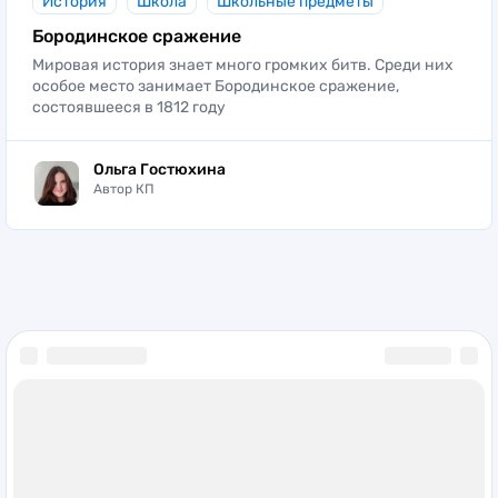
угрозы фашизма, и является примером для
История
Школа
Школьные предметы
будущих поколений.
Бородинское сражение
Мировая история знает много громких битв. Среди них
особое место занимает Бородинское сражение,
состоявшееся в 1812 году
Ольга Гостюхина
Автор КП
Сетевое издание (сайт) зарегистрировано