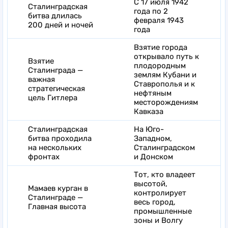
С 17 июля 1942
Сталинградская
года по 2
битва длилась
февраля 1943
200 дней и ночей
года
Взятие города
открывало путь к
Взятие
плодородным
Сталинграда —
землям Кубани и
важная
Ставрополья и к
стратегическая
нефтяным
цель Гитлера
месторождениям
Кавказа
Сталинградская
На Юго-
битва проходила
Западном,
на нескольких
Сталинградском
фронтах
и Донском
Тот, кто владеет
высотой,
Мамаев курган в
контролирует
Сталинграде —
весь город,
Главная высота
промышленные
зоны и Волгу