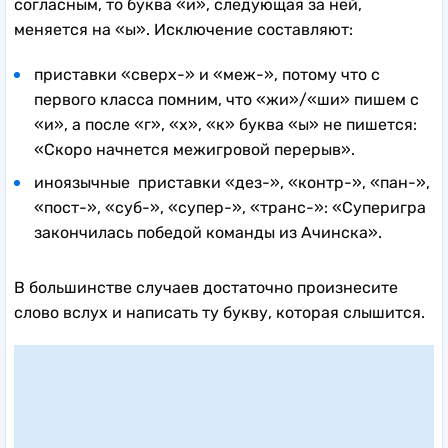
согласным, то буква «и», следующая за ней,
меняется на «ы». Исключение составляют:
приставки «сверх-» и «меж-», потому что с
первого класса помним, что «жи»/«ши» пишем с
«и», а после «г», «х», «к» буква «ы» не пишется:
«Скоро начнется межигровой перерыв».
иноязычные приставки «дез-», «контр-», «пан-»,
«пост-», «суб-», «супер-», «транс-»: «Суперигра
закончилась победой команды из Ачинска».
В большинстве случаев достаточно произнесите
слово вслух и написать ту букву, которая слышится.