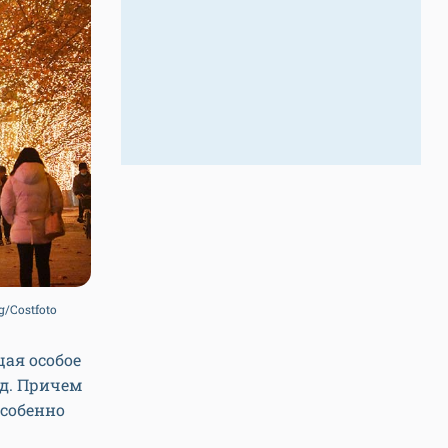
/Costfoto
щая особое
од. Причем
Особенно