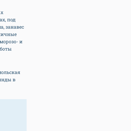
ых
х, под
а, занавес
Уличные
морозо- и
аботы
мольская
янды в