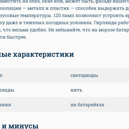
зместить на елке, окне или, может быть, фасаде вашего
изоляции — металл и пластик — способен выдержать 
усовые температуры. 120 ламп позволяют устроить я
оу даже в тяжелых погодных условиях. Гирлянда рабо
, что весьма удобно. Не забывайте, что на морозе бата
ся быстрее.
ые характеристики
п
светодиоды
лянды
нить
ания
на батарейках
 и минусы