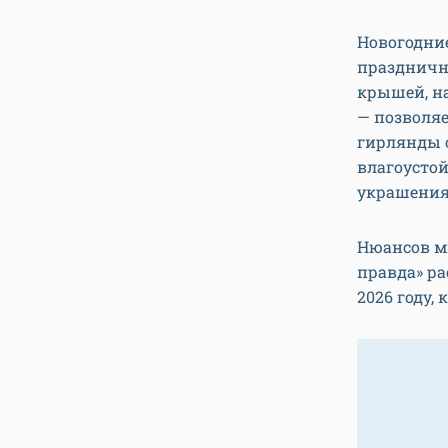
Новогодни
праздничны
крышей, на
— позволяе
гирлянды о
влагоусто
украшения 
Нюансов мн
правда» р
2026 году,