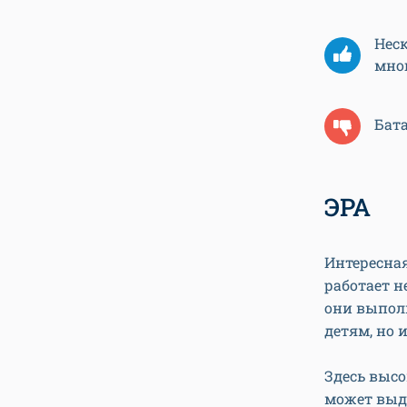
Нес
мног
Бата
ЭРА
Интересная
работает н
они выпол
детям, но 
Здесь высо
может выд