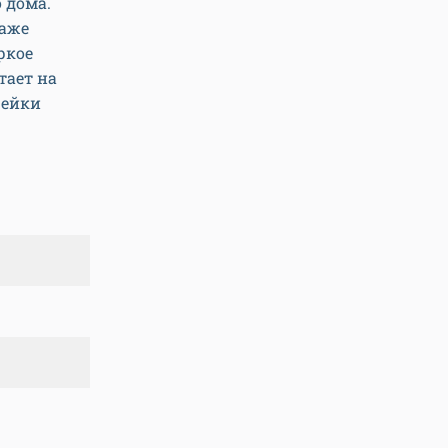
 дома.
даже
ркое
тает на
рейки