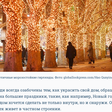
личные морозостойкие гирлянды. Фото: globallookpress.com/Hao Qunying
и всегда озабочены тем, как украсить свой дом, обра
а большие праздники, такие, как например, Новый г
ом хочется сделать не только внутри, но и снаружи. 
ек живет в частном строении.