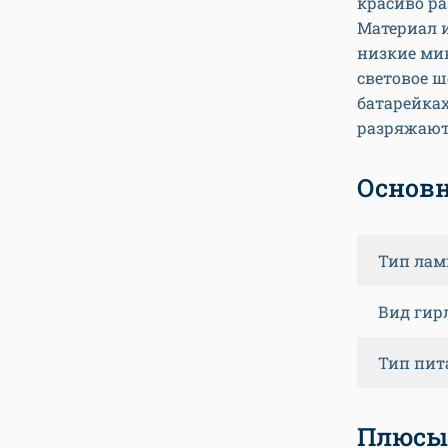
красиво ра
Материал 
низкие мин
световое ш
батарейках
разряжают
Основн
Тип лам
Вид гир
Тип пит
Плюсы