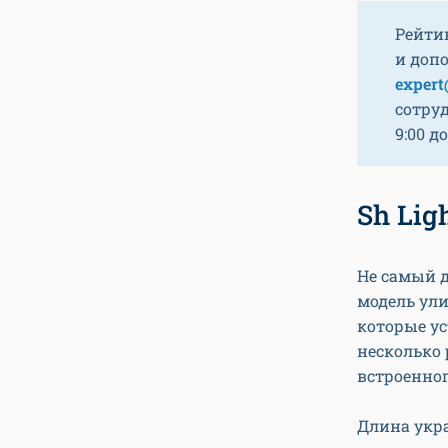
Рейти
и доп
expert
сотру
9:00 до
Sh Lig
Не самый д
модель ул
которые у
несколько
встроенног
Длина укра