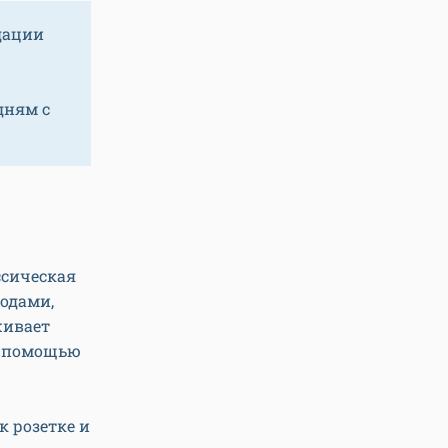
дации
дням с
ссическая
одами,
живает
с помощью
к розетке и