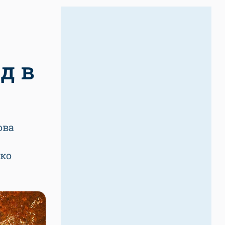
д в
ова
ько