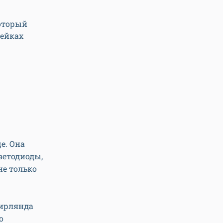
который
рейках
е. Она
светодиоды,
не только
гирлянда
о