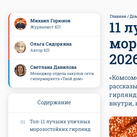
Главная
До
Михаил Горюнов
11 
Журналист КП
мор
Ольга Сидоркина
Автор КП
202
Светлана Данилова
Менеджер отдела закупок сети
«Комсомо
гипермаркета «Твой дом»
рассказ
гирлянд
Содержание
внутри, 
Топ-11 лучших уличных
морозостойких гирлянд