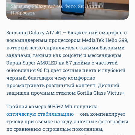
Samsung Galaxy A17 4G. Фото: Ян Ляпин /
Нейросеть
Samsung Galaxy A17 4G — бюджетный смартфон с
восьмиядерным процессором MediaTek Helio G99,
который легко справляется с такими базовыми
задачами, такими как соцсети и мессенджеры.
Экран Super AMOLED на 6,7 дюйма с частотой
обновления 90 Гц дает сочные цвета и глубокий
черный, благодаря чему комфортно
просматривать различный контент. Дисплей
защищен прочным стеклом Gorilla Glass Victus+.
Тройная камера 50+5+2 Мп получила
оптическую стабилизацию
— она компенсирует
тряску при съемке на ходу, а ночные фотографии
по сравнению с прошлым поколением,