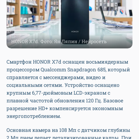
HONOR X7d. Фото: Ян Ляпин / Нейросеть
Смартфон HONOR X7d оснащен восьмиядерным
процессором Qualcomm Snapdragon 685, который
справляется с мессенджерами, видео и
социальными сетями. Устройство оснащено
крупным 6,77-дюймовым LCD-экраном с
плавной частотой обновления 120 Гц. Базовое
разрешение HD+ компенсируется экономным
энергопотреблением.
Основная камера на 108 Мп с датчиком глубины
2 Мп днем делает детализированные кадры. При