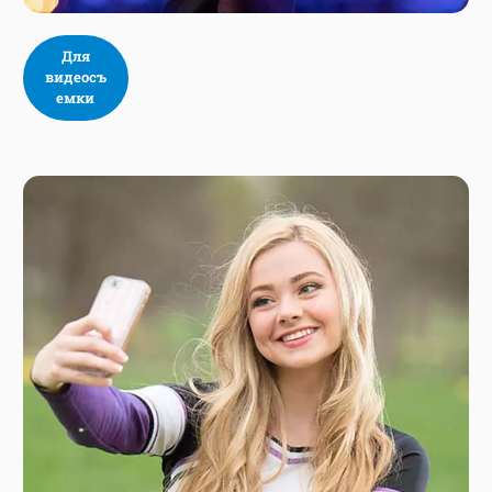
Для
видеосъ
емки