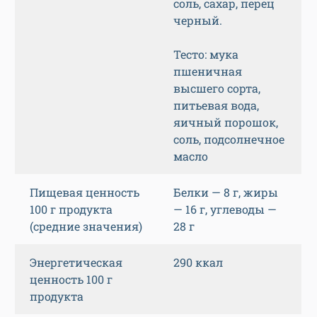
соль, сахар, перец
черный.
Тесто: мука
пшеничная
высшего сорта,
питьевая вода,
яичный порошок,
соль, подсолнечное
масло
Пищевая ценность
Белки — 8 г, жиры
100 г продукта
— 16 г, углеводы —
(средние значения)
28 г
Энергетическая
290 ккал
ценность 100 г
продукта