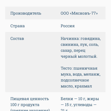
Производитель
ООО «Мясновъ-77»
Страна
Россия
Состав
Начинка: говядина,
свинина, лук, соль,
сахар, перец
черный молотый.
Тесто: пшеничная
мука, вода, меланж,
подсолнечное
масло, крахмал
Пищевая ценность
Белки — 10 г, жиры
100 г продукта
— 15 г, углеводы —
(средние значения)
21 г