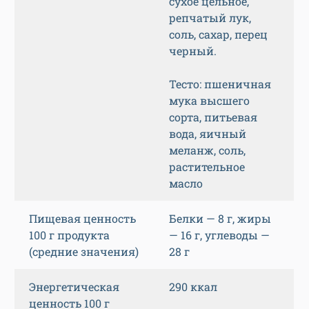
сухое цельное,
репчатый лук,
соль, сахар, перец
черный.
Тесто: пшеничная
мука высшего
сорта, питьевая
вода, яичный
меланж, соль,
растительное
масло
Пищевая ценность
Белки — 8 г, жиры
100 г продукта
— 16 г, углеводы —
(средние значения)
28 г
Энергетическая
290 ккал
ценность 100 г