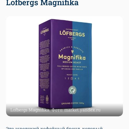
Lofbergs Magnifika
Lofbergs Magnifika. Фото: market.yandex.ru
Это шведский кофейный бренд, который