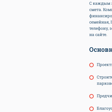
С каждым 
смета. Ко
финансиров
семейная, 
телефону, 
на сайте.
Основн
Проект
Строите
парково
Предчи
Благоу