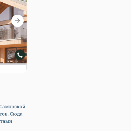
Скриншот сайта «
 Самарской
ктов. Сюда
стами