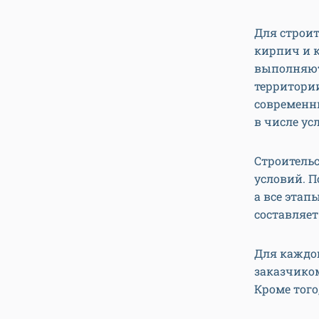
Для строит
кирпич и к
выполняютс
территори
современн
в числе ус
Строительс
условий. П
а все этап
составляет 
Для каждог
заказчиком
Кроме того