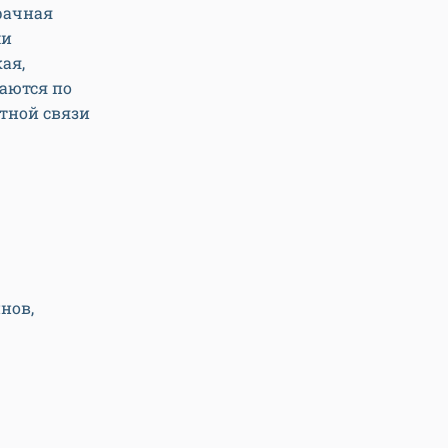
рачная
ми
ая,
маются по
атной связи
нов,