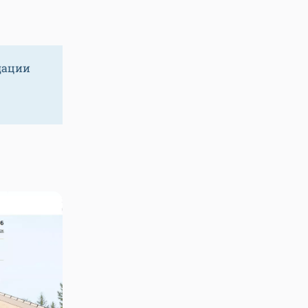
дации