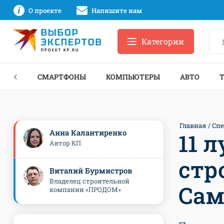
О проекте
Напишите нам
Категории
ЗНЕС
СМАРТФОНЫ
КОМПЬЮТЕРЫ
АВТО
Главная
Сп
Анна Калантиренко
11 
Автор КП
стр
Виталий Бурмистров
Владелец строительной
Сам
компании «ПРОДОМ»