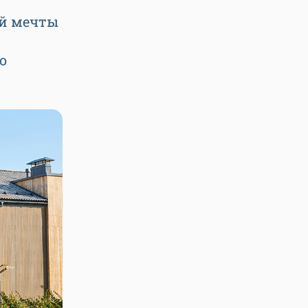
ей мечты
о