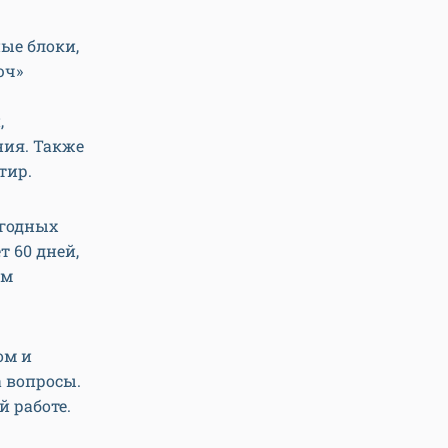
ые блоки,
юч»
,
ия. Также
тир.
огодных
т 60 дней,
ом
ом и
а вопросы.
й работе.