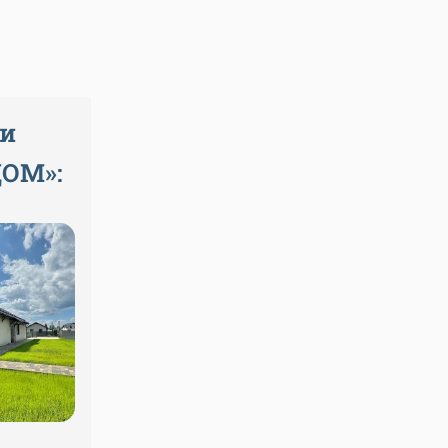
 и
ДОМ
»
: