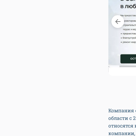
от сайта «ПРОДОМ»
1
2
Компания 
области с 
относятся
компании,