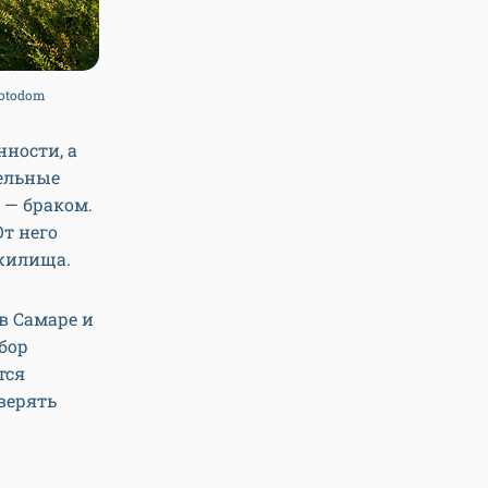
Fotodom
ности, а
тельные
 — браком.
т него
 жилища.
в Самаре и
бор
тся
верять