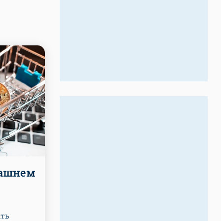
машнем
ать