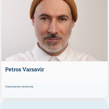
Petros Varsavir
Парикмахер-модельер