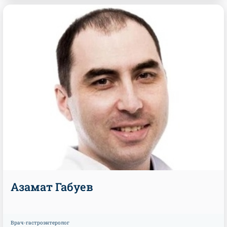
Азамат Габуев
Врач-гастроэнтеролог