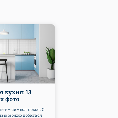
я кухня: 13
х фото
вет – символ покоя. С
щью можно добиться