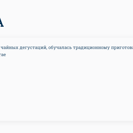
А
чайных дегустаций, обучалась традиционному пригото
тае