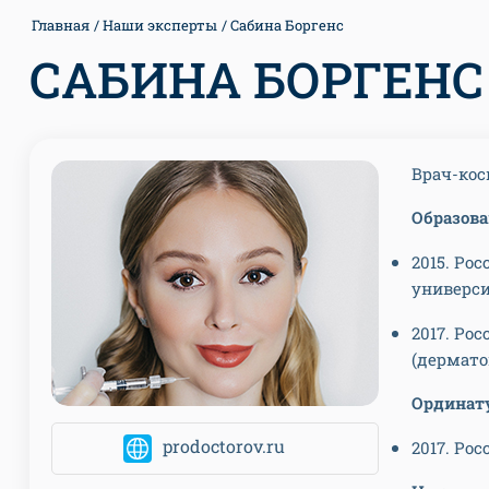
Главная
Наши эксперты
Сабина Боргенс
САБИНА БОРГЕНС
Врач-кос
Образова
2015. Ро
универси
2017. Ро
(дермато
Ординат
prodoctorov.ru
2017. Ро