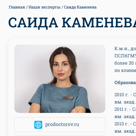
Главная
Наши эксперты
Саида Каменева
САИДА КАМЕНЕВ
К.м.н., 
ПСПбГМУ 
более 30
по клини
Образов
2010 г. 
им. акад
2011 г. 
им. акад
2013 г. 
prodoctorov.ru
им. акад