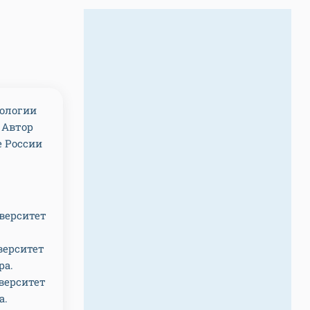
тологии
 Автор
е России
верситет
верситет
ра.
верситет
а.