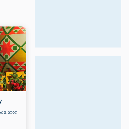
у
м в этот