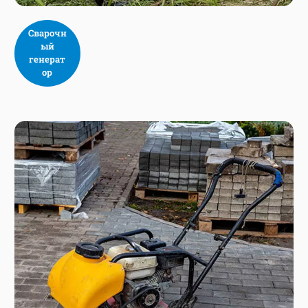
Сварочн
ый
генерат
ор