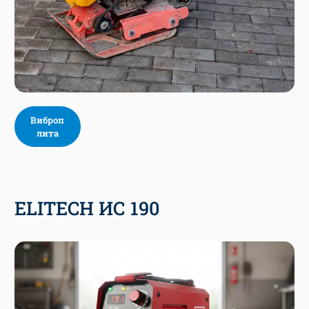
Виброп
лита
ELITECH ИС 190