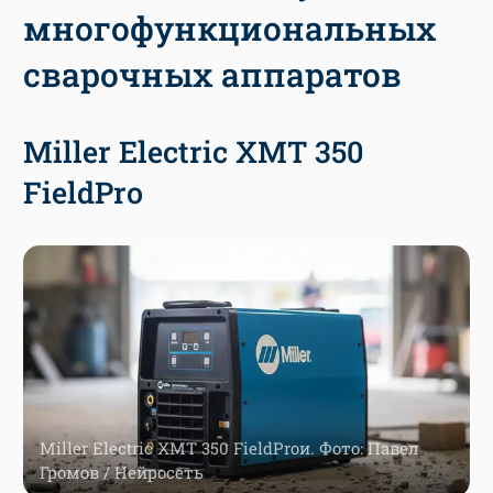
многофункциональных
сварочных аппаратов
Miller Electric XMT 350
FieldPro
Miller Electric XMT 350 FieldProи. Фото: Павел
Громов / Нейросеть