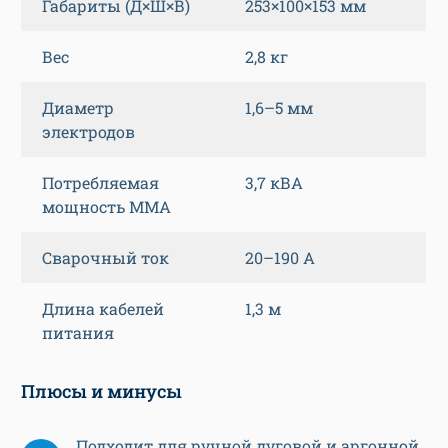
Габариты (Д×Ш×В)
253×100×153 мм
Вес
2,8 кг
Диаметр
1,6–5 мм
электродов
Потребляемая
3,7 кВА
мощность MMA
Сварочный ток
20–190 А
Длина кабелей
1,3 м
питания
Плюсы и минусы
Подходит для ручной дуговой и аргонной