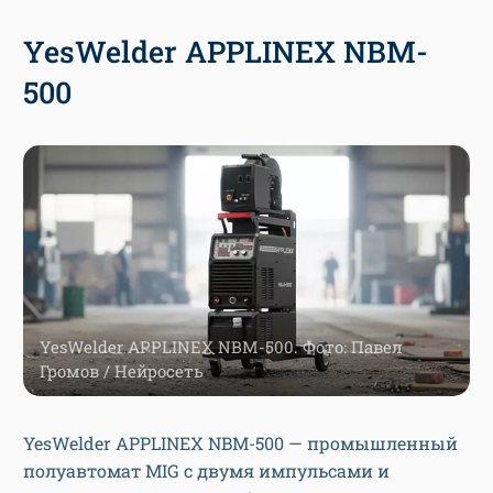
YesWelder APPLINEX NBM-
500
YesWelder APPLINEX NBM-500. Фото: Павел
Громов / Нейросеть
YesWelder APPLINEX NBM-500 — промышленный
полуавтомат MIG с двумя импульсами и