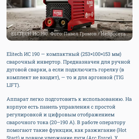
ELITECH ИС 190. Фото: Павел Громов / Нейросеть
Elitech ИС 190 — компактный (253×100×153 мм)
сварочный инвертор. Предназначен для ручной
дуговой сварки, а если подключить горелку (в
комплект не входит), — то и для аргонной (TIG
LIFT).
Аппарат легко подготовить к использованию. На
корпусе есть панель управления с простой
регулировкой и цифровым отображением
сварочного тока (20–190 А). В работе оператору
помогают такие функции, как разжигание (Hot
Start) и ровное удержание дуги (Arc Force). У