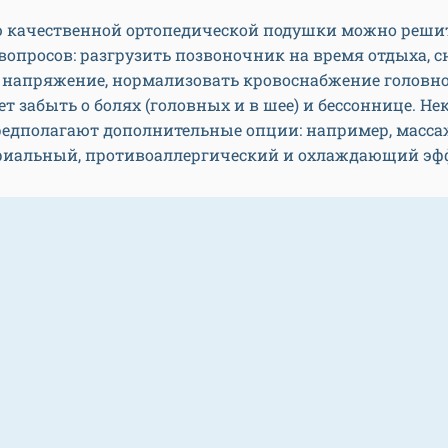
 качественной ортопедической подушки можно решит
вопросов: разгрузить позвоночник на время отдыха, с
напряжение, нормализовать кровоснабжение головног
т забыть о болях (головных и в шее) и бессоннице. Н
редполагают дополнительные опции: например, масс
риальный, противоаллергический и охлаждающий эф