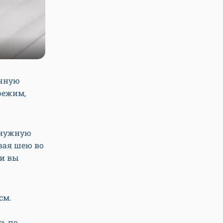
ычную
режим,
 нужную
вая шею во
ли вы
см.
ть по