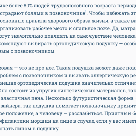
ике более 80% людей трудоспособного возраста перио
1
 страдают болями в позвоночнике
. Чтобы избежать э
основные правила здорового образа жизни, а также 
рганизовать рабочее место и спальное ложе. Да, матра
гут значительно повлиять на самочувствие человека
комендуют выбирать ортопедическую подушку — особе
лемы с позвоночником.
овая — это не про нее. Такая подушка может даже пов
проблем с позвоночником и вызвать аллергическую р
внешне ортопедическая подушка значительно отличает
на состоит из упругих синтетических материалов, та
 эластичная пена. Несколько футуристическая форма 
изайнера: так подушка помогает позвоночнику принят
ое положение, а человеку — расслабиться. Приятный б
филактики морщин на лице в случае, если у вас имее
спать лицом в подушку.