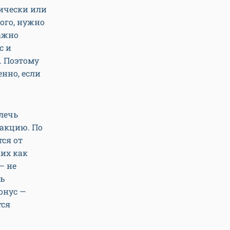
дически или
того, нужно
важно
с и
. Поэтому
нно, если
лечь
еакцию. По
ся от
ких как
— не
ь
онус —
тся