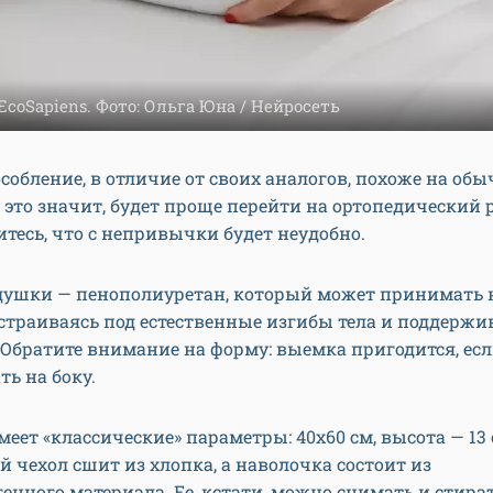
coSapiens. Фото: Ольга Юна / Нейросеть
собление, в отличие от своих аналогов, похоже на об
 это значит, будет проще перейти на ортопедический 
итесь, что с непривычки будет неудобно.
душки — пенополиуретан, который может принимать
страиваясь под естественные изгибы тела и поддержи
 Обратите внимание на форму: выемка пригодится, ес
ть на боку.
еет «классические» параметры: 40х60 см, высота — 13 
 чехол сшит из хлопка, а наволочка состоит из
енного материала. Ее, кстати, можно снимать и стира