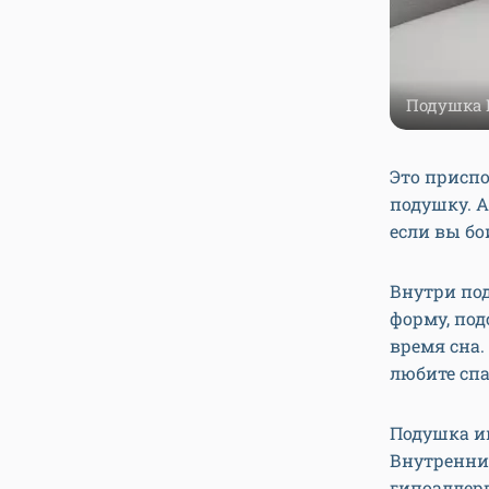
Подушка E
Это приспо
подушку. А
если вы бо
Внутри по
форму, под
время сна.
любите спа
Подушка им
Внутренний
гипоаллерг