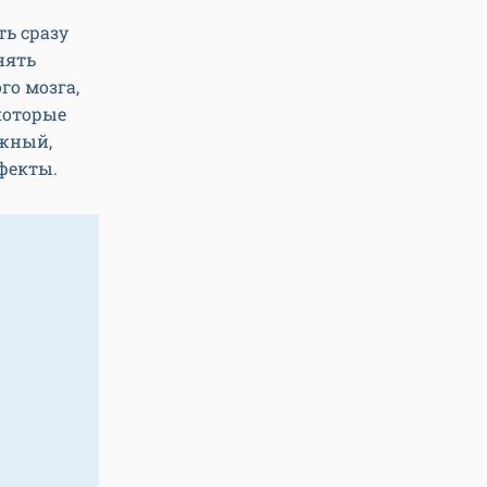
ь сразу
нять
о мозга,
екоторые
ажный,
фекты.