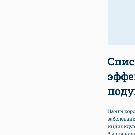
Спис
эффе
поду
Найти хор
заболеван
индивидуа
бы провали