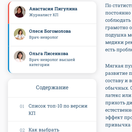
По статист
Анастасия Пигулина
постоянно
Журналист КП
соблюдать 
грамотно о
Олеся Богомолова
подушка мо
Врач-невролог
медики ре
есть проб
Ольга Лисенкова
Врач-невролог высшей
категории
Мягкая пух
развитие 
составу и 
Содержание
обычных. О
латекс или
прихоть д
Список топ-10 по версии
естественн
КП
эффект про
привычка 
Как выбрать