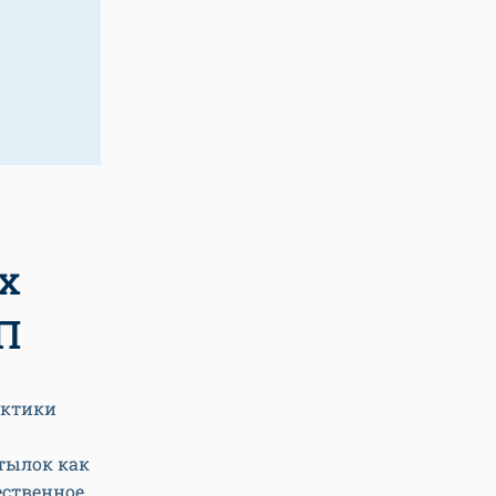
х
П
актики
атылок как
ественное