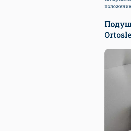
положение
Подуш
Ortosl