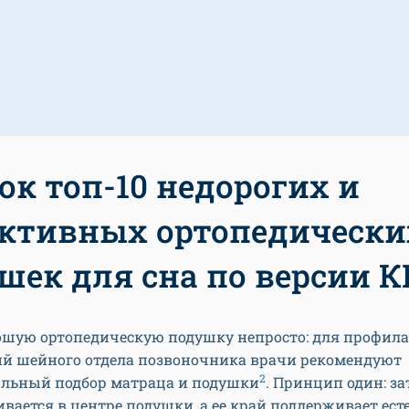
ок топ-10 недорогих и
ктивных ортопедически
шек для сна по версии К
ошую ортопедическую подушку непросто: для профил
ий шейного отдела позвоночника врачи рекомендуют
2
льный подбор матраца и подушки
. Принцип один: з
вается в центре подушки, а ее край поддерживает ест