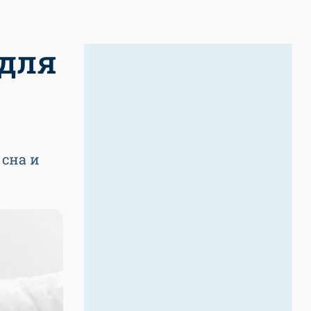
 для
 сна и