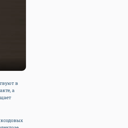
ствуют в
кте, а
ищает
иксодовых
одектозе