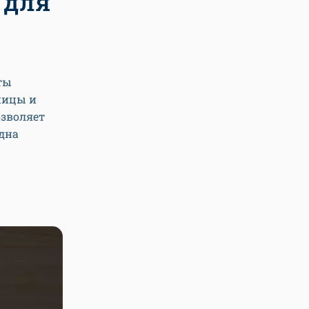
 для
ты
ницы и
озволяет
одна