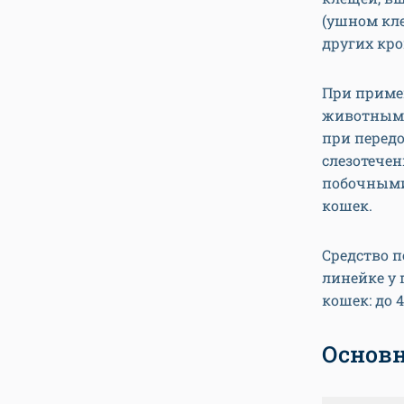
(ушном кле
других кр
При приме
животным 
при перед
слезотече
побочными
кошек.
Средство п
линейке у 
кошек: до 4
Основн