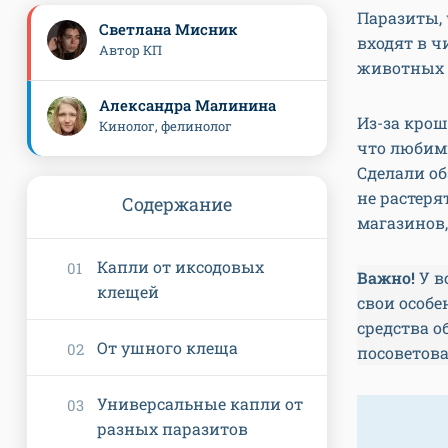
Паразиты, 
Светлана Мисник
входят в ч
Автор КП
животных и
Александра Малинина
Из-за крош
Кинолог, фелинолог
что любим
Сделали об
не растеря
Содержание
магазинов,
Капли от иксодовых
Важно!
У в
клещей
свои особ
средства о
От ушного клеща
посоветова
Универсальные капли от
разных паразитов