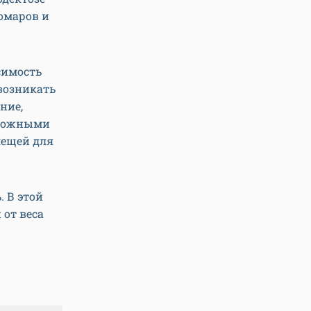
комаров и
симость
возникать
ние,
зможными
лещей для
 В этой
 от веса