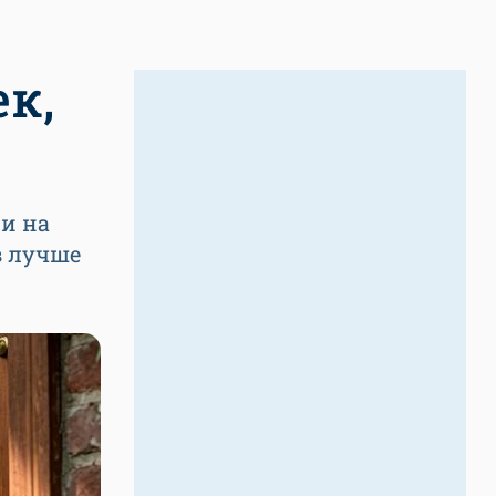
к,
и на
в лучше