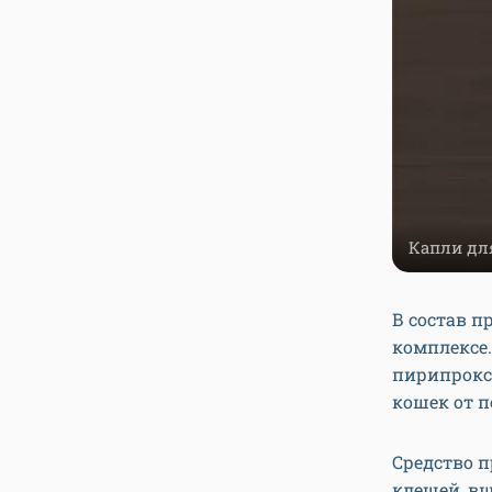
Капли для
В состав п
комплексе.
пирипрокс
кошек от 
Средство 
клещей, вш