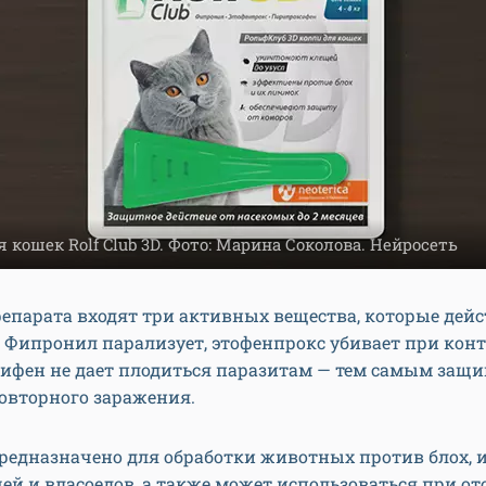
 кошек Rolf Club 3D. Фото: Марина Соколова. Нейросеть
репарата входят три активных вещества, которые дей
 Фипронил парализует, этофенпрокс убивает при конта
ифен не дает плодиться паразитам — тем самым защ
повторного заражения.
предназначено для обработки животных против блох, 
ей и власоедов, а также может использоваться при от