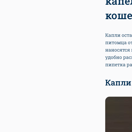
капе
кош
Капли ост
питомца о
наносятся 
удобно рас
пипетка ра
Капли 