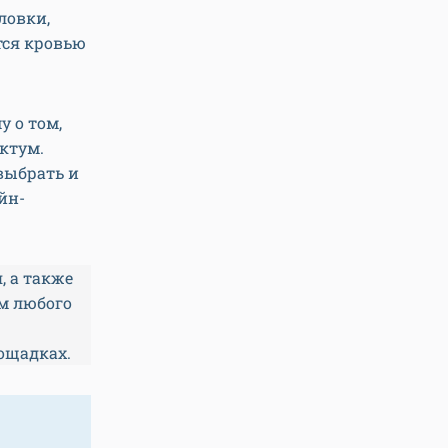
ловки,
тся кровью
у о том,
ктум.
выбрать и
йн-
, а также
м любого
лощадках.