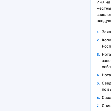
Имя на
местны
заявле
следую
Заяв
Копи
Росп
Нота
заве
собс
Нота
Свед
по в
Свед
Опис