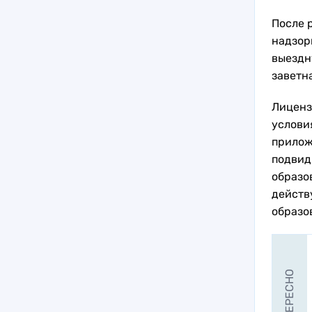
После 
надзор
выездн
заветн
Лиценз
услови
прилож
подвид
образов
действ
образо