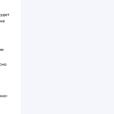
будет
дке
ом
сно
рно-