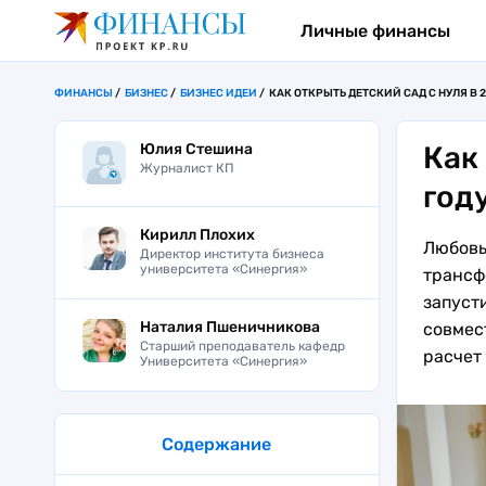
Личные финансы
ФИНАНСЫ
БИЗНЕС
БИЗНЕС ИДЕИ
КАК ОТКРЫТЬ ДЕТСКИЙ САД С НУЛЯ В 2
Юлия Стешина
Как
Журналист КП
год
Кирилл Плохих
Любовь
Директор института бизнеса
университета «Синергия»
трансф
запусти
Наталия Пшеничникова
совмес
Старший преподаватель кафедр
расчет 
Университета «Синергия»
Содержание