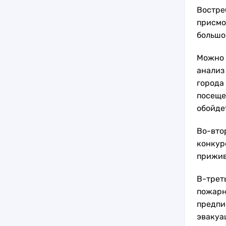
Востре
присмо
большо
Можно 
анализ
города
посеще
обойдет
Во-вто
конкур
приживу
В-трет
пожарн
предпи
эвакуа