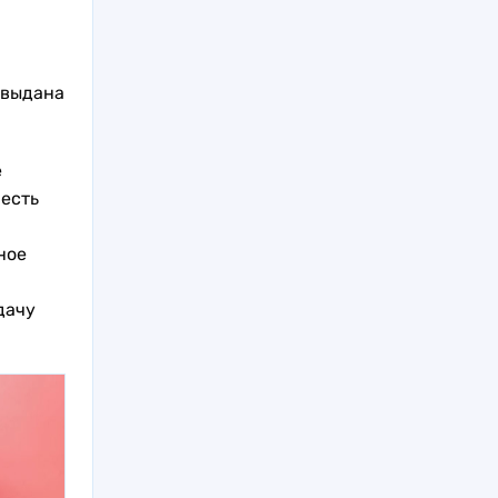
 выдана
е
 есть
и
ное
дачу