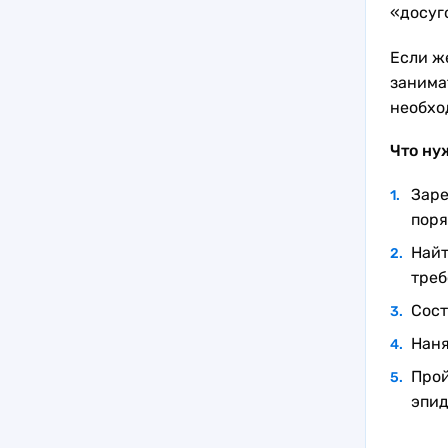
«досуг
Если ж
занима
необхо
Что ну
Заре
поря
Найт
треб
Сост
Наня
Прой
эпид