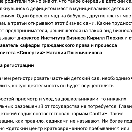
 родители точно знают, что такое очередь в детский са
олкнувшись с дефицитом мест в муниципальных детских
ениях. Одни бросают чад на бабушек, другие платят ча
ам, а третьи открывают этот бизнес сами. Какие труднос
т предпринимателя, решившегося на такой вид бизнеса
зывают
директор Института Бизнеса Кирилл Плохих
и
с
аватель кафедры гражданского права и процесса
ситета «Синергия» Наталия Пшеничникова
.
а регистрации
 чем регистрировать частный детский сад, необходимо 
лить, какую деятельность он будет осуществлять.
ростой присмотр и уход за дошкольниками, то никаких
льных разрешений от государства не потребуется. Главн
детский садик соответствовал нормам СанПиН. Такие
зации, как правило, садиками не называют. Им более по
ия «детский центр кратковременного пребывания» или