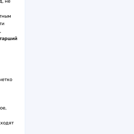
д, не
стным
ти
,
тарший
четко
ое,
дходят