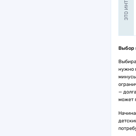
ЭТО ИНТЕРЕСНО
Выбор 
Выбира
нужно п
минусы
ограни
— долг
может 
Начина
детский
потреб