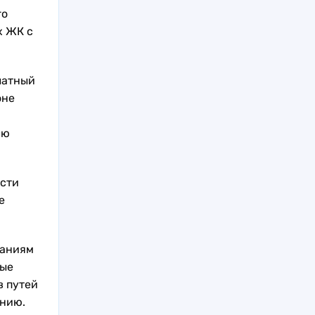
го
х ЖК с
латный
оне
лю
ости
е
ваниям
бые
в путей
ению.