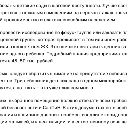
бованы детские сады в шаговой доступности. Лучше все
треться к нежилым помещениям на первых этажах новы
й проходимостью и платежеспособным населением.
провести исследование по фокус-группе или заказать п
 целевой группы, которая проживает в том или ином рай
 или в конкретном ЖК. Это поможет выставить ценник за
ние одного ребенка. Подробный анализ предпринимате
ся в 45–50 тыс. рублей.
рых, следует обратить внимание на присутствие поблиз
ентов. Три небольших детских сада в одном микрорайон
тся, а вот пять — это уже слишком много.
ьих, выбранное помещение должно отвечать всем требо
ой безопасности и СанПиН. В этих документах есть осо
сания и к ширине дверных проёмов, и к длине коридоро
ции малышей, и к вентиляции, и к естественному освещ