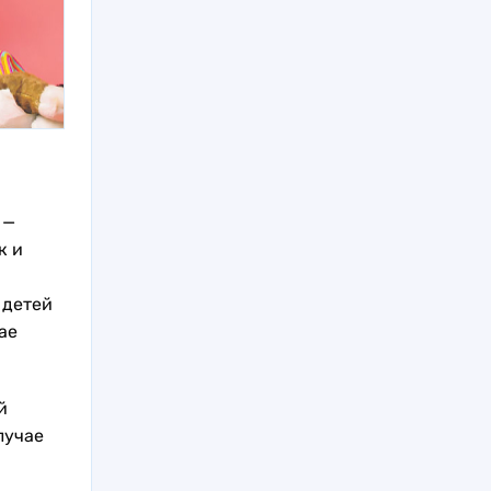
 —
к и
 детей
ае
й
лучае