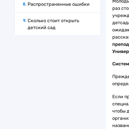
Молодые
Распространенные ошибки
раз ст
учрежд
Сколько стоит открыть
детсад
детский сад
ожидаю
расска
препод
Универ
Систем
Прежде
опреде
Если п
специа
чтобы 
органи
назван