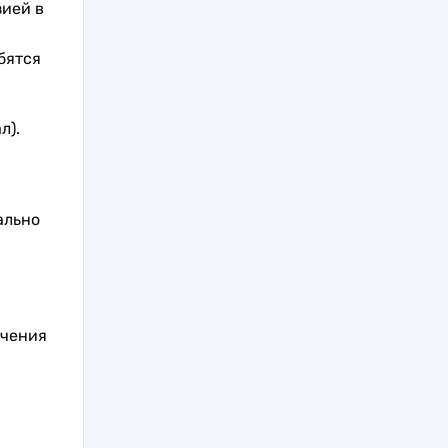
зией в
бятся
л).
ально
учения