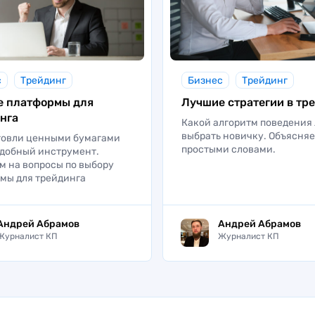
с
Трейдинг
Бизнес
Трейдинг
е платформы для
Лучшие стратегии в тр
нга
Какой алгоритм поведения
выбрать новичку. Объясня
говли ценными бумагами
простыми словами.
добный инструмент.
м на вопросы по выбору
мы для трейдинга
Андрей Абрамов
Андрей Абрамов
Журналист КП
Журналист КП