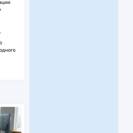
ации
»
.
о
одного