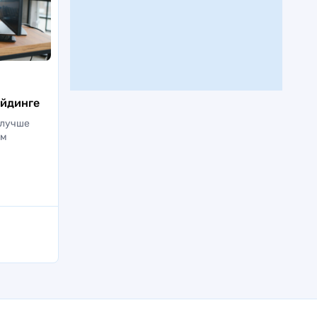
ейдинге
 лучше
ем