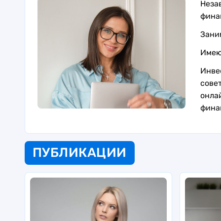
Неза
фина
Зани
Имею
Инве
сове
онла
фина
ПУБЛИКАЦИИ