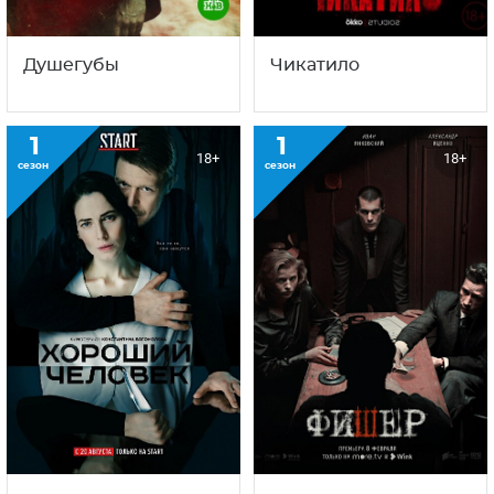
Душегубы
Чикатило
1
1
18+
18+
сезон
сезон