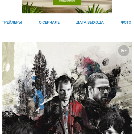
ЯПОНИЯ
СВЕТСКИЕ НОВОСТИ
МЕЛОДРАМЫ
ИСПАНИЯ
ТЕСТЫ
ТРЕЙЛЕРЫ
О СЕРИАЛЕ
ДАТА ВЫХОДА
ФОТО
ФРАНЦИЯ
СПОЙЛЕРЫ ИЗ СЕРИАЛОВ
ГЕРМАНИЯ
16+