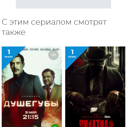
С этим сериалом смотрят
также
1
1
18+
18+
сезон
сезон