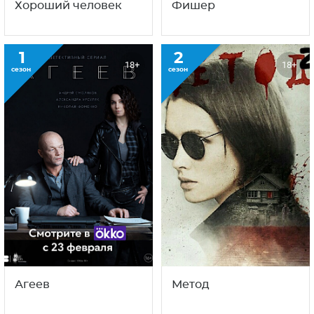
Хороший человек
Фишер
1
2
18+
18+
сезон
сезон
Агеев
Метод