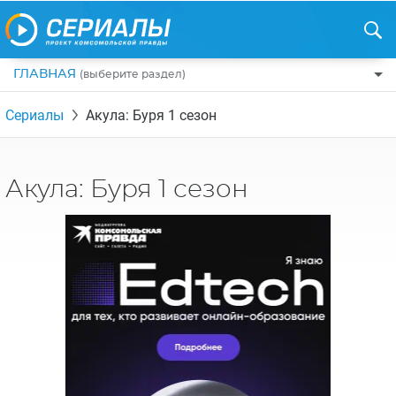
ГЛАВНАЯ
(выберите раздел)
ПО ЖАНРАМ
Сериалы
Акула: Буря 1 сезон
КОМЕДИИ
ПО СТРАНАМ
ДРАМЫ
США
РЕЦЕНЗИИ
Акула: Буря 1 сезон
УЖАСЫ
РОССИЯ
НА ВЫХОДНЫЕ
БОЕВИКИ
АНГЛИЯ
НОВОСТИ
ТРИЛЛЕРЫ
ИТАЛИЯ
ИНТЕРЕСНО
ФЭНТЕЗИ
ТУРЦИЯ
НОВОСТИ ТУРЕЦКИХ СЕРИАЛОВ
ДЕТЕКТИВЫ
УКРАИНА
АЗИАТСКИЕ СЕРИАЛЫ
КРИМИНАЛ
КАНАДА
ИНТЕРВЬЮ
ФАНТАСТИКА