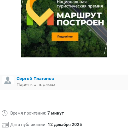
ЯПОНИЯ
СВЕТСКИЕ НОВОСТИ
МЕЛОДРАМЫ
ИСПАНИЯ
ТЕСТЫ
ФРАНЦИЯ
СПОЙЛЕРЫ ИЗ СЕРИАЛОВ
ГЕРМАНИЯ
Сергей Платонов
Парень о дорамах
Время прочтения:
7 минут
Дата публикации:
12 декабря 2025