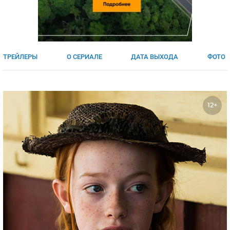
ЯПОНИЯ
СВЕТСКИЕ НОВОСТИ
МЕЛОДРАМЫ
ИСПАНИЯ
ТЕСТЫ
ФРАНЦИЯ
СПОЙЛЕРЫ ИЗ СЕРИАЛОВ
ТРЕЙЛЕРЫ
О СЕРИАЛЕ
ДАТА ВЫХОДА
ФОТО
ГЕРМАНИЯ
12+