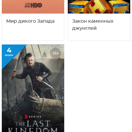
Мир дикого Запада
Закон каменных
джунглей
4
16+
сезон