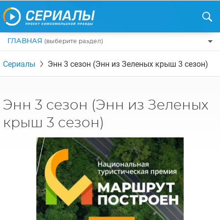
ГЛАВНАЯ
(выберите раздел)
ПО ЖАНРАМ
Сериалы
Энн 3 сезон (Энн из Зеленых крыш 3 сезон)
КОМЕДИИ
ПО СТРАНАМ
ДРАМЫ
США
РЕЦЕНЗИИ
Энн 3 сезон (Энн из Зеленых
УЖАСЫ
РОССИЯ
НА ВЫХОДНЫЕ
крыш 3 сезон)
БОЕВИКИ
АНГЛИЯ
НОВОСТИ
ТРИЛЛЕРЫ
ИТАЛИЯ
ИНТЕРЕСНО
ФЭНТЕЗИ
ТУРЦИЯ
НОВОСТИ ТУРЕЦКИХ СЕРИАЛОВ
ДЕТЕКТИВЫ
УКРАИНА
АЗИАТСКИЕ СЕРИАЛЫ
КРИМИНАЛ
КАНАДА
ИНТЕРВЬЮ
ФАНТАСТИКА