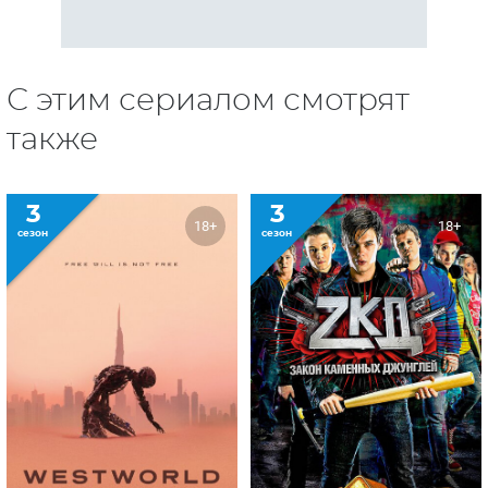
С этим сериалом смотрят
также
3
3
18+
18+
сезон
сезон