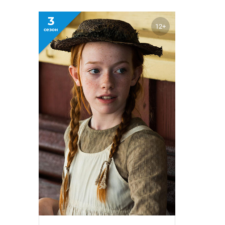
3
12+
сезон