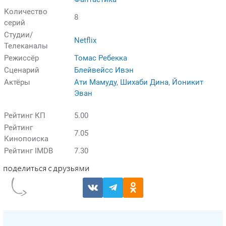
Количество
8
серий
Студии/
Netflix
Телеканалы
Режиссёр
Томас Ребекка
Сценарий
Блейвейсс Ивэн
Актёры
Ати Мамуду
,
Шихаби Дина
,
Йоникит
Эван
Рейтинг КП
5.00
Рейтинг
7.05
Кинопоиска
Рейтинг IMDB
7.30