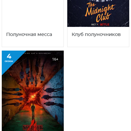
Полуночная месса
Клуб полуночников
4
16+
сезон