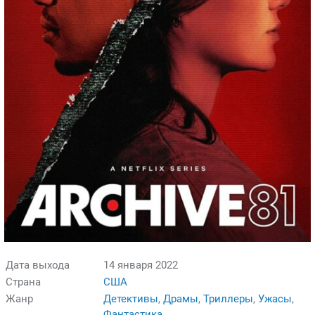
Дата выхода
14 января 2022
Страна
США
Жанр
Детективы
,
Драмы
,
Триллеры
,
Ужасы
,
Фантастика