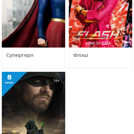
Супергерл
Флэш
8
16+
сезон