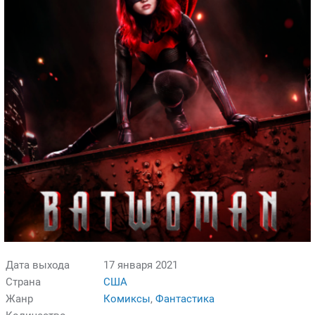
Дата выхода
17 января 2021
Страна
США
Жанр
Комиксы
,
Фантастика