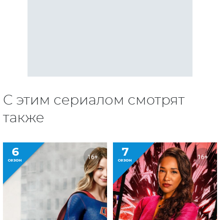
С этим сериалом смотрят
также
6
7
16+
16+
сезон
сезон