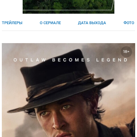
ЯПОНИЯ
СВЕТСКИЕ НОВОСТИ
МЕЛОДРАМЫ
ИСПАНИЯ
ТЕСТЫ
ТРЕЙЛЕРЫ
О СЕРИАЛЕ
ДАТА ВЫХОДА
ФОТО
ФРАНЦИЯ
СПОЙЛЕРЫ ИЗ СЕРИАЛОВ
ГЕРМАНИЯ
18+