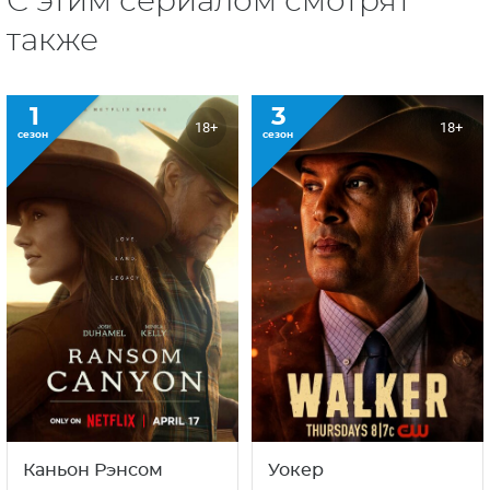
С этим сериалом смотрят
также
1
3
18+
18+
сезон
сезон
Каньон Рэнсом
Уокер