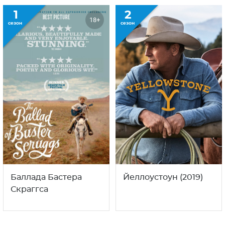
1
2
18+
сезон
сезон
Баллада Бастера
Йеллоустоун (2019)
Скраггса