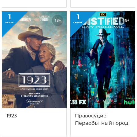
1
1
18+
18+
сезон
сезон
1923
Правосудие:
Первобытный город