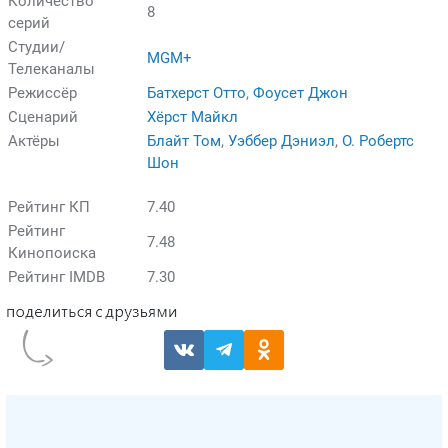
Количество
8
серий
Студии/
MGM+
Телеканалы
Режиссёр
Батхерст Отто
,
Фоусет Джон
Сценарий
Хёрст Майкл
Актёры
Блайт Том
,
Уэббер Дэниэл
,
О. Робертс
Шон
Рейтинг КП
7.40
Рейтинг
7.48
Кинопоиска
Рейтинг IMDB
7.30