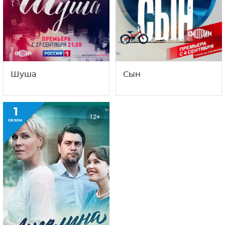
Шуша
Сын
1
12+
сезон