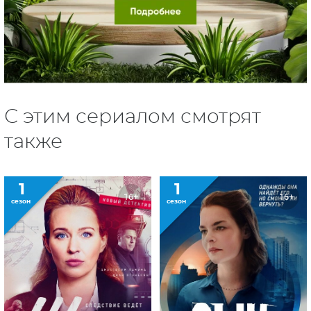
С этим сериалом смотрят
также
1
1
16+
16+
сезон
сезон