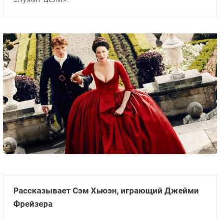
выбрали тот же подход. Я сказал: «Если мы
собираемся показывать насилие, я не хочу
видеть брызги крови в замедленной съемке,
потому что это не в стилистике нашего сериала,
и если уж мы показываем жестокость, она
должна передавать боль. Она должна
изображать настоящую боль, не выглядеть
слишком стилизованной и отрежиссированной.
Я хочу, чтобы она выглядела как грубые,
внезапные вспышки насилия, когда происходят
ужасные вещи, и так и снимаем, когда это
служит цели».