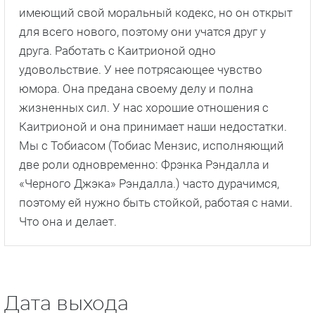
В общем, оба героя довольно-таки многогранны.
Они готовы адаптироваться к любым условиям.
Клэр пережила ужасный период Второй
Мировой войны. Она следует своим
инстинктам. И когда она оказывается в суровом
мире 1700-х, она встречает Джейми, человека со
схожим характером. Они словно родственные
души, в их прошлом есть было много трудностей,
и они оба стремятся к чему-то новому. Она
женщина своей эпохи, из 40-х годов XX века,
поэтому у нее определенное мировоззрение.
Джейми – определенно человек 1700-х,
имеющий свой моральный кодекс, но он открыт
для всего нового, поэтому они учатся друг у
друга. Работать с Каитрионой одно
удовольствие. У нее потрясающее чувство
юмора. Она предана своему делу и полна