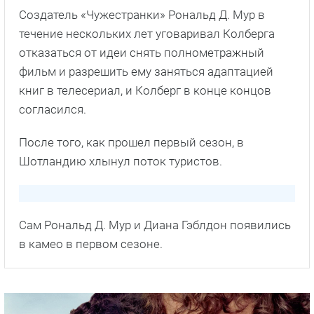
Интересные факты о
Чужестранке
Сериал основан на серии романов
американской писательницы Дианы Гэблдон.
Всего их 8. Каждый сезон — это один роман.
Создатель «Чужестранки» Рональд Д. Мур в
течение нескольких лет уговаривал Колберга
отказаться от идеи снять полнометражный
фильм и разрешить ему заняться адаптацией
книг в телесериал, и Колберг в конце концов