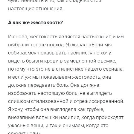
поженились, так каким же будет для них секс? И,
знаете, у них будут разногласия. Первый раз,
когда они занимаются любовью, не слишком
хорош, второй более волнующий, а на третий
между ними возникает духовная связь. Мы
провели время с режиссером и актерами,
разговаривали об этом и решили: «Послушайте,
давайте постараемся обойтись без
преувеличений. Давайте постараемся создать
нечто настоящее и отличное от экранного
секса». Мы хотели показать человеческую
чувственность и то, как складываются
настоящие отношения.
А как же жестокость?
И снова, жестокость является частью книг, и мы