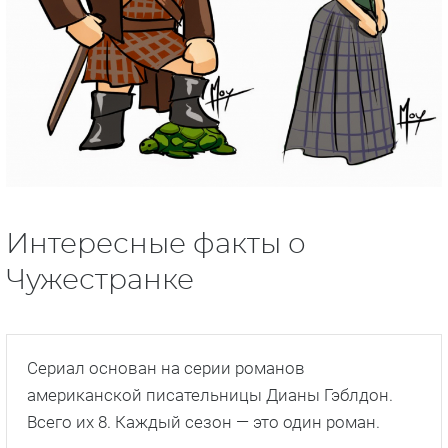
Эртугрул