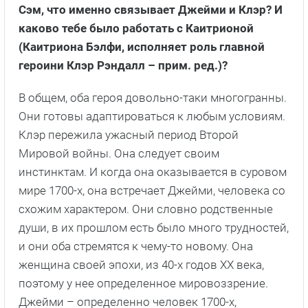
Рассказывает Сэм Хьюэн, играющий Джейми
Фрейзера
Сэм, что именно связывает Джейми и Клэр? И
каково тебе было работать с Каитрионой
(Каитриона Бэлфи, исполняет роль главной
героини Клэр Рэндалл – прим. ред.)?