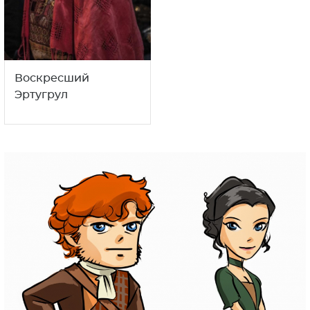
Властелин колец:
Американские боги
Кольца власти
6
18+
сезон
Воскресший