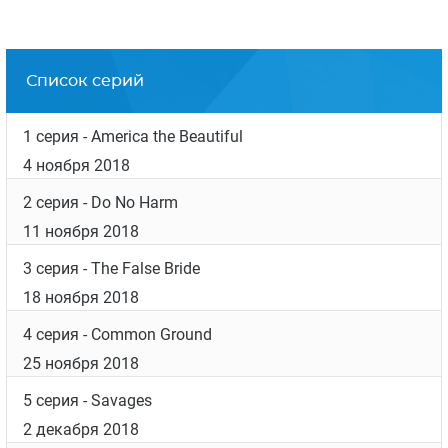
жизненных сил. У нас хорошие отношения с
Каитрионой и она принимает наши недостатки.
Мы с Тобиасом (Тобиас Мензис, исполняющий
две роли одновременно: Фрэнка Рэндалла и
«Черного Джэка» Рэндалла.) часто дурачимся,
поэтому ей нужно быть стойкой, работая с нами.
Что она и делает.
Дата выхода
Список серий