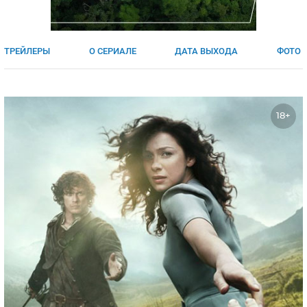
ЯПОНИЯ
СВЕТСКИЕ НОВОСТИ
МЕЛОДРАМЫ
ИСПАНИЯ
ТЕСТЫ
ТРЕЙЛЕРЫ
О СЕРИАЛЕ
ДАТА ВЫХОДА
ФОТО
ФРАНЦИЯ
СПОЙЛЕРЫ ИЗ СЕРИАЛОВ
ГЕРМАНИЯ
18+