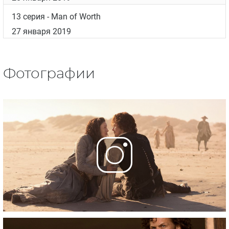
8 серия
- Wilmington
23 декабря 2018
9 серия
- The Birds & The Bees
30 декабря 2018
10 серия
- The Deep Heart's Core
6 января 2019
11 серия
- If Not for Hope
13 января 2019
12 серия
- Providence
20 января 2019
13 серия
- Man of Worth
27 января 2019