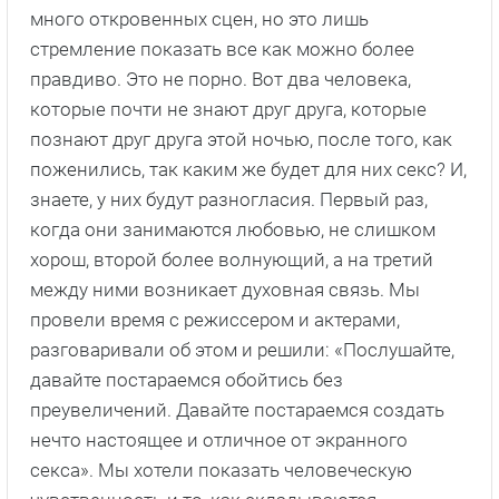
сериала, мы решили: «Очевидно, что она
является важнейшим компонентом этих книг и
истории, и мы включим ее в экранизацию, но
давайте сделаем ее частью истории, вместо того
чтобы просто демонстрировать обнаженных
людей». Мы всегда стараемся решить: если мы
демонстрируем эротическую сцену с участием
конкретных персонажей, с какой целью мы это
делаем? О чем она и как она способствует
развитию сюжета? Мы сняли целый эпизод
(седьмой эпизод) о свадьбе Клэр и Джейми,
место действия которого – спальня. В нем
много откровенных сцен, но это лишь
стремление показать все как можно более
правдиво. Это не порно. Вот два человека,
которые почти не знают друг друга, которые
познают друг друга этой ночью, после того, как