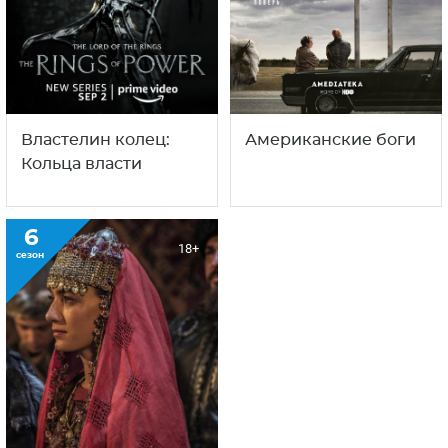
С этим сериалом смотрят
также
1
3
16+
18+
сезон
сезон