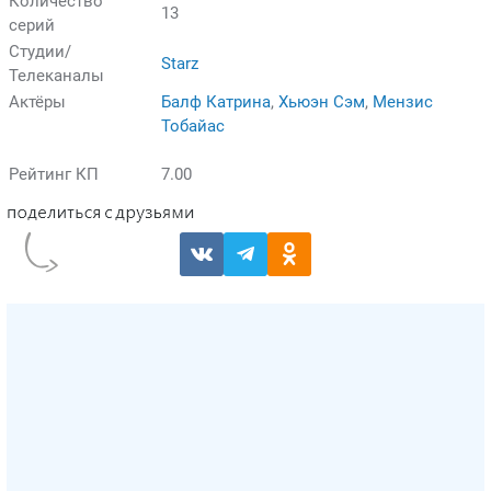
Количество
13
серий
Студии/
Starz
Телеканалы
Актёры
Балф Катрина
,
Хьюэн Сэм
,
Мензис
Тобайас
Рейтинг КП
7.00