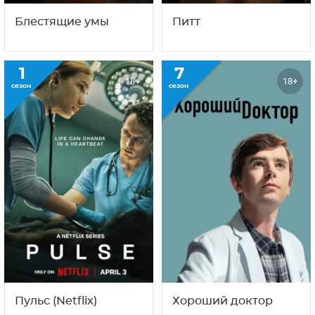
2
2
18+
18+
сезон
сезон
Блестящие умы
Питт
1
7
18+
18+
сезон
сезон