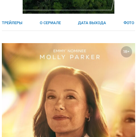
ЯПОНИЯ
СВЕТСКИЕ НОВОСТИ
МЕЛОДРАМЫ
ИСПАНИЯ
ТЕСТЫ
ТРЕЙЛЕРЫ
О СЕРИАЛЕ
ДАТА ВЫХОДА
ФОТО
ФРАНЦИЯ
СПОЙЛЕРЫ ИЗ СЕРИАЛОВ
ГЕРМАНИЯ
18+