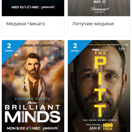
также
11
4
18+
18+
сезон
сезон
Медики Чикаго
Летучие медики