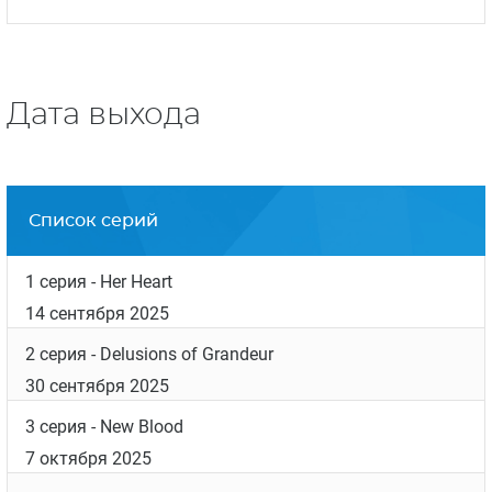
Режиссеры проекта — Рассел Ли Файн
(«
Калейдоскоп
», «За жизнь»), Ребекка Томас
(«
Архив 81
», «Все будет хорошо»), Марисоль
Торрес («
Следопыт
», «
Хороший доктор
») и
другие.
Авторы сценария — Барби Клигман
(«
Частный детектив Магнум
»,
«Реанимация»), Хэнк Стейнберг («
Последний
корабль
», «Девять»), Джуди МакКрири
(«
ФБР
», «
Мыслить как преступник
») и другие.
Дата выхода