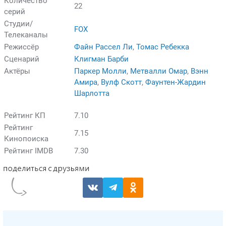
Количество
22
серий
Студии/
FOX
Телеканалы
Режиссёр
Файн Рассел Ли
,
Томас Ребекка
Сценарий
Клигман Барби
Актёры
Паркер Молли
,
Метвалли Омар
,
Вэнн
Амира
,
Вулф Скотт
,
Фаунтен-Жардин
Шарлотта
Рейтинг КП
7.10
Рейтинг
7.15
Кинопоиска
Рейтинг IMDB
7.30