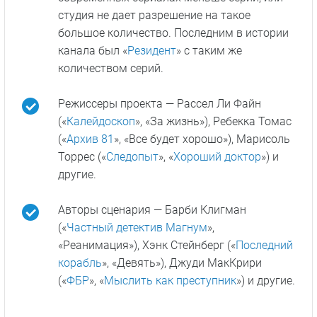
На канале Fox сериал собрал более 16
миллионов просмотров, что сделало «Док»
самым популярным новым сериалом за
последние пять лет. Рейтинги сериала
между тем — от 6,9 до 7,3 баллов из 10.
Критики на Rotten Tomatoes оставили лишь
50% положительных рецензий, а зрители —
76%.
Впервые за несколько лет Fox продлил
сериал, в котором сравнительное большое
количество серий в сезоне (22). В
современных сериалах меньше серий, или
студия не дает разрешение на такое
большое количество. Последним в истории
канала был «
Резидент
» с таким же
количеством серий.