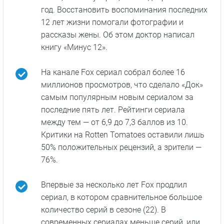
Медицинский процедурал «Док» (Doc)
продлили на второй сезон за несколько
недель до финальной серии первого сезона.
Сериал основан на реальных событиях и
представляет адаптацию итальянского
сериала «Док: Все в твоих руках» 2020 года.
История основана на биографии
итальянского врача Пьерданте Пиччони,
заведующего отделением неотложной
помощи. В 2013 году он попал в
автомобильную аварию. Очнувшись после
комы, он был уверен, что на дворе 2001-й
год. Восстановить воспоминания последних
12 лет жизни помогали фотографии и
рассказы жены. Об этом доктор написал
книгу «Минус 12».