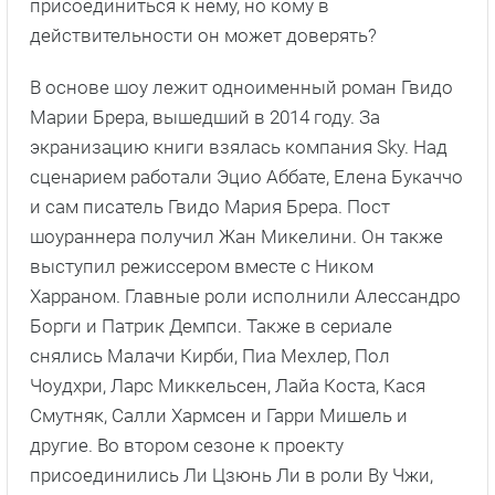
присоединиться к нему, но кому в
действительности он может доверять?
В основе шоу лежит одноименный роман Гвидо
Марии Брера, вышедший в 2014 году. За
экранизацию книги взялась компания Sky. Над
сценарием работали Эцио Аббате, Елена Букаччо
и сам писатель Гвидо Мария Брера. Пост
шоураннера получил Жан Микелини. Он также
выступил режиссером вместе с Ником
Харраном. Главные роли исполнили Алессандро
Борги и Патрик Демпси. Также в сериале
снялись Малачи Кирби, Пиа Мехлер, Пол
Чоудхри, Ларс Миккельсен, Лайа Коста, Кася
Смутняк, Салли Хармсен и Гарри Мишель и
другие. Во втором сезоне к проекту
присоединились Ли Цзюнь Ли в роли Ву Чжи,