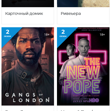
Банды Лондона
Молодой Папа/
Новый папа
Факты о сериале
По книге имя Доминика Моргана зовут Дерек.
Гвидо Мария Брера изменил имя, так как
Дереком зовут персонажа
Патрика Демпси
в