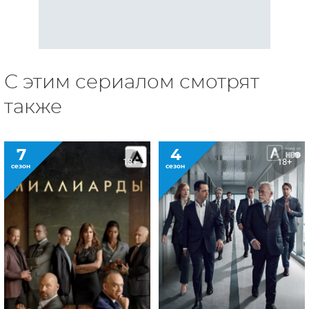
Наследники
Миллиарды
3
18+
18+
сезон