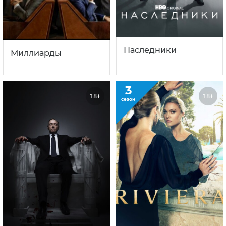
Карточный домик
Ривеьера
2
2
18+
18+
сезон
сезон