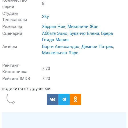
Количество
8
серий
Студии/
Sky
Телеканалы
Режиссёр
Харран Ник
,
Микелини Жан
Сценарий
Аббате Эцио
,
Букаччо Елена
,
Брера
Гвидо Мария
Актёры
Борги Алессандро
,
Демпси Патрик
,
Миккельсен Ларс
Рейтинг
7.70
Кинопоиска
Рейтинг IMDB
7.20