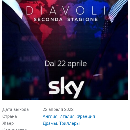
Дата выхода
22 апреля 2022
Страна
Англия
,
Италия
,
Франция
Жанр
Драмы
,
Триллеры