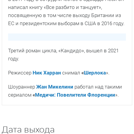
Шоураннер
Жан Микелини
работал над такими
сериалом
«
Медичи: Повелители Флоренции
».
Дата выхода
Список серий
1 серия
- Episode 1
22 апреля 2022
2 серия
- Episode 2
22 апреля 2022
3 серия
- Episode 3