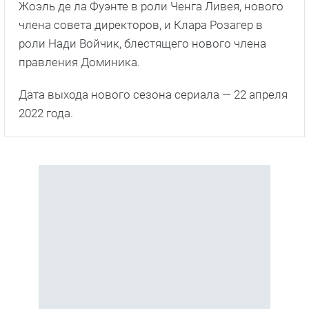
Жоэль де ла Фуэнте в роли Ченга Ливея, нового
члена совета директоров, и Клара Розагер в
роли Нади Войчик, блестящего нового члена
правления Доминика.
Дата выхода нового сезона сериала — 22 апреля
2022 года.
С этим сериалом смотрят
также
7
4
18+
18+
сезон
сезон