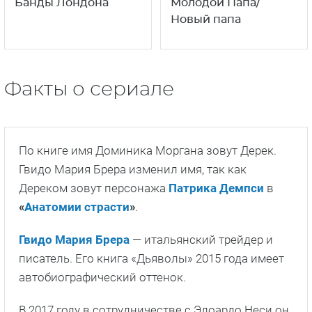
«
Анатомии страсти
»
.
Гвидо Мария Брера
— итальянский трейдер и
писатель. Его книга «Дьяволы» 2015 года имеет
автобиографический оттенок.
В 2017 году в сотрудничестве с Эдоардо Неси он
написал книгу «Все разбито и танцует»,
посвященную в том числе выходу Британии из
ЕС и президентским выборам в США в 2016 году.
Третий роман цикла, «Кандидо», вышел в 2021
году.
Режиссер
Ник Харран
снимал
«
Шерлока
».