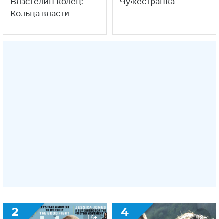
Властелин колец:
Чужестранка
Кольца власти
2
4
16+
18+