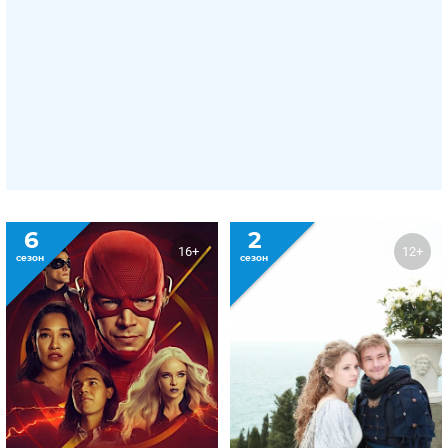
6
2
16+
12+
сезон
сезон