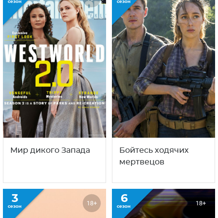
сезон
сезон
Мир дикого Запада
Бойтесь ходячих
мертвецов
3
6
18+
18+
сезон
сезон