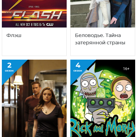
Флэш
Беловодье. Тайна
затерянной страны
2
4
16+
сезон
сезон