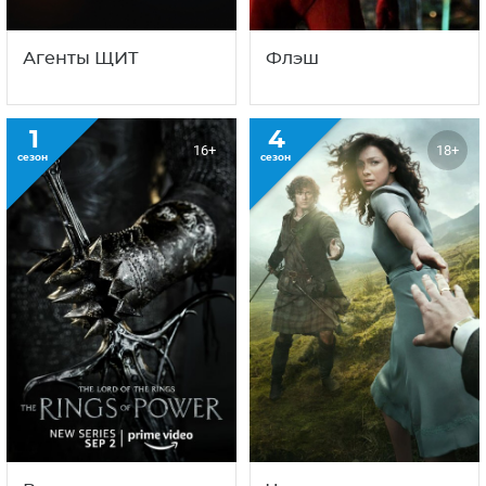
Агенты ЩИТ
Флэш
1
4
16+
18+
сезон
сезон