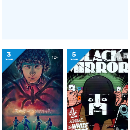
3
5
12+
18+
сезон
сезон