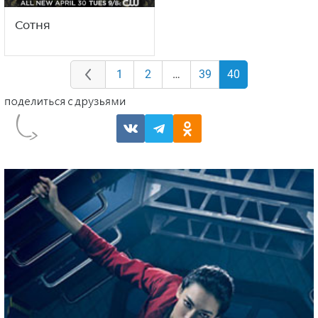
Сотня
1
2
…
39
40