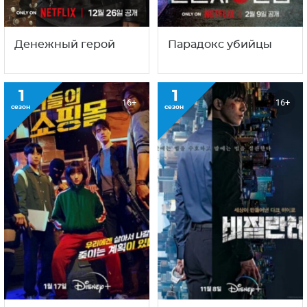
Денежный герой
Парадокс убийцы
1
1
16+
16+
сезон
сезон