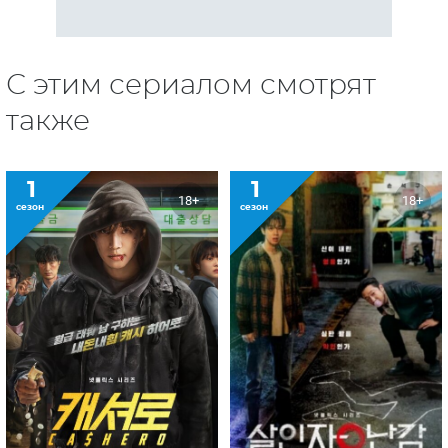
С этим сериалом смотрят
также
1
1
18+
18+
сезон
сезон