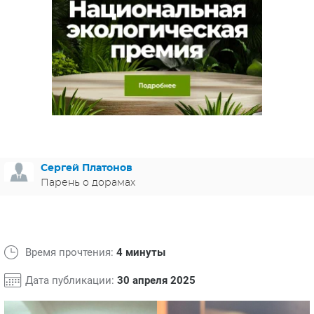
ЯПОНИЯ
СВЕТСКИЕ НОВОСТИ
МЕЛОДРАМЫ
ИСПАНИЯ
ТЕСТЫ
ФРАНЦИЯ
СПОЙЛЕРЫ ИЗ СЕРИАЛОВ
ГЕРМАНИЯ
Сергей Платонов
Парень о дорамах
Время прочтения:
4 минуты
Дата публикации:
30 апреля 2025