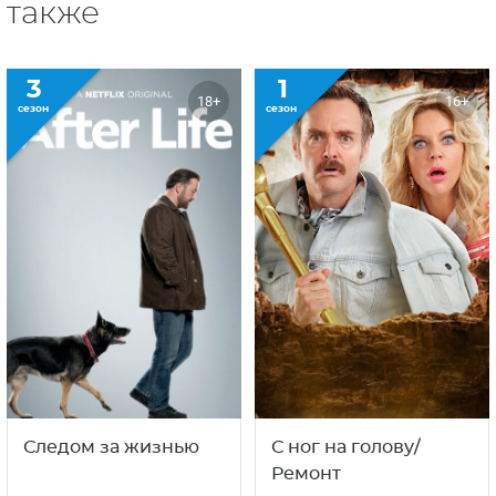
также
3
1
18+
16+
сезон
сезон
Следом за жизнью
С ног на голову/
Ремонт