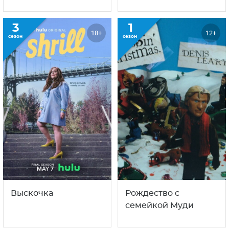
3
1
18+
12+
сезон
сезон
Выскочка
Рождество с
семейкой Муди