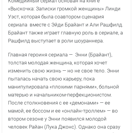
Комедийный сериал основан на книге
«Выскочка: Записки громкой женщины» Линди
Уэст, которая была соавтором сценария
сериала вместе с Эйди Брайант и Али Рашфилд.
Брайант также играет главную роль в сериале, а
Рашфилд выступает в роли шоураннера.
Главная героиня сериала — Энни (Брайант),
толстая молодая женщина, которая хочет
изменить свою жизнь — но не свое тело. Энни
пыталась начать свою карьеру, пока
манипулировала «плохими парнями», больной
матерью и начальником-перфекционистом.
После столкновения с ее «демонами» — ее
мамой, ее боссом и ее «онлайн-троллем» — во
втором сезоне у Энни появился молодой
человек Райан (Лука Джонс). Однако она сразу