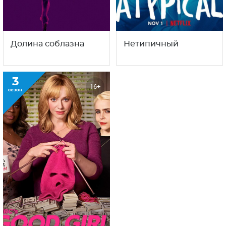
Долина соблазна
Нетипичный
3
16+
сезон