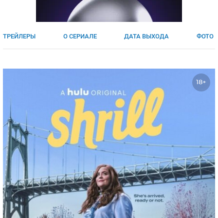
ЯПОНИЯ
СВЕТСКИЕ НОВОСТИ
МЕЛОДРАМЫ
ИСПАНИЯ
ТЕСТЫ
ТРЕЙЛЕРЫ
О СЕРИАЛЕ
ДАТА ВЫХОДА
ФОТО
ФРАНЦИЯ
СПОЙЛЕРЫ ИЗ СЕРИАЛОВ
ГЕРМАНИЯ
18+