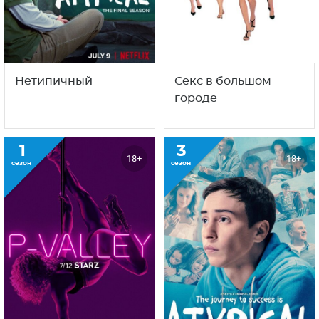
Нетипичный
Секс в большом
городе
1
3
18+
18+
сезон
сезон