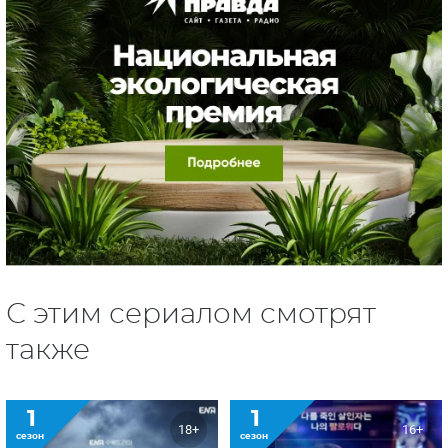
С этим сериалом смотрят
также
1
1
18+
16+
сезон
сезон