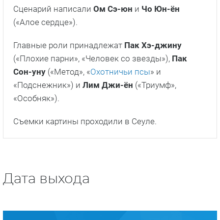
Сценарий написали
Ом Сэ-юн
и
Чо Юн-ён
(«Алое сердце»).
Главные роли принадлежат
Пак Хэ-джину
(«Плохие парни», «Человек со звезды»),
Пак
Сон-уну
(«Метод», «
Охотничьи псы
» и
«Подснежник») и
Лим Джи-ён
(«Триумф»,
«Особняк»).
Съемки картины проходили в Сеуле.
Дата выхода