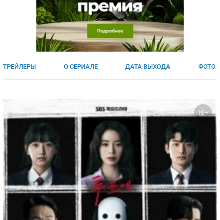
ЯПОНИЯ
СВЕТСКИЕ НОВОСТИ
МЕЛОДРАМЫ
ИСПАНИЯ
ТЕСТЫ
ФРАНЦИЯ
СПОЙЛЕРЫ ИЗ СЕРИАЛОВ
ГЕРМАНИЯ
ТРЕЙЛЕРЫ
О СЕРИАЛЕ
ДАТА ВЫХОДА
ФОТО
16+