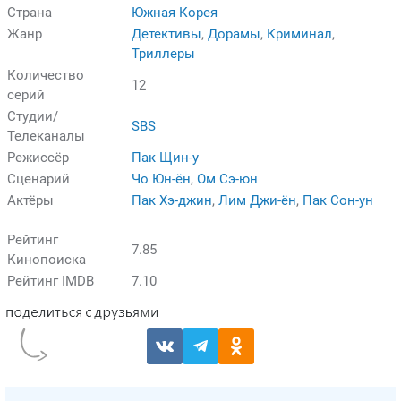
Страна
Южная Корея
Жанр
Детективы
,
Дорамы
,
Криминал
,
Триллеры
Количество
12
серий
Студии/
SBS
Телеканалы
Режиссёр
Пак Щин-у
Сценарий
Чо Юн-ён
,
Ом Сэ-юн
Актёры
Пак Хэ-джин
,
Лим Джи-ён
,
Пак Сон-ун
Рейтинг
7.85
Кинопоиска
Рейтинг IMDB
7.10