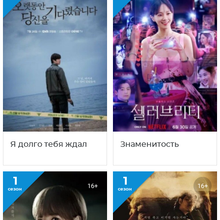
Я долго тебя ждал
Знаменитость
1
1
16+
16+
сезон
сезон