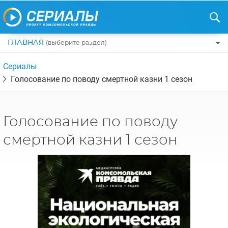
ГЛАВНАЯ
(выберите раздел)
ПО ЖАНРАМ
Сериалы
Голосование по поводу смертной казни 1 сезон
КОМЕДИИ
ПО СТРАНАМ
ДРАМЫ
США
РЕЦЕНЗИИ
УЖАСЫ
Голосование по поводу
РОССИЯ
НА ВЫХОДНЫЕ
БОЕВИКИ
смертной казни 1 сезон
АНГЛИЯ
НОВОСТИ
ТРИЛЛЕРЫ
ИТАЛИЯ
ИНТЕРЕСНО
ФЭНТЕЗИ
ТУРЦИЯ
НОВОСТИ ТУРЕЦКИХ СЕРИАЛОВ
ДЕТЕКТИВЫ
УКРАИНА
АЗИАТСКИЕ СЕРИАЛЫ
КРИМИНАЛ
КАНАДА
ИНТЕРВЬЮ
ФАНТАСТИКА