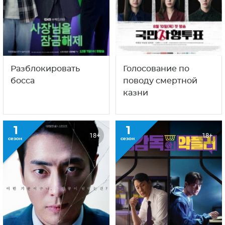
Разблокировать
Голосование по
босса
поводу смертной
казни
1
1
18+
18+
сезон
сезон