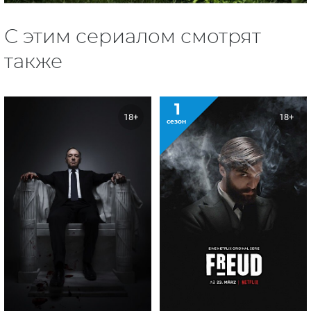
С этим сериалом смотрят
также
1
18+
18+
сезон