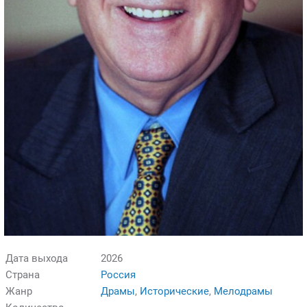
Дата выхода
2026
Страна
Россия
Жанр
Драмы
,
Исторические
,
Мелодрамы